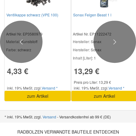
Ventilkappe schwarz (VPE 100)
Sonax Felgen Beast 1 l
Artikel Nr. EP3580979
Artikel Nr. EP11222472
Material:
Kunststoff
Hersteller
: Sonax
Previous
Next
Farbe:
schwarz
Hersteller:
Sonax
Inhalt [Liter]:
1
4,33 €
13,29 €
Preis pro Liter: 13,29 €
inkl. 19% MwSt. zzgl.
Versand *
inkl. 19% MwSt. zzgl.
Versand *
zum Artikel
zum Artikel
* inkl. 19% MwSt. zzgl.
Versand
- Versandkostenfrei ab 99 € (DE)
RADBOLZEN VERWANDTE BAUTEILE ENTDECKEN