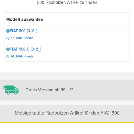
500 Radbolzen Artikel zu finden
Reparatur-Zubehör
Schlüsselgehäuse
Daewoo Ersatzteile
Scheibenreinigung
Modell auswählen
Karosserie Werkzeug
Werkstattbedarf
Daihatsu Ersatzteile
Zündanlage und Glühanlage
FIAT 500 (312_)
Bj. 10.2007 - heute
Winter-Autozubehör
Dodge Ersatzteile
FIAT 500 C (312_)
Bj. 09.2009 - heute
Honda Ersatzteile
Hyundai Ersatzteile
Gratis Versand ab 99,- €*
Jeep Ersatzteile
Meistgekaufte Radbolzen Artikel für den FIAT 500
Kia Ersatzteile
Lancia Ersatzteile