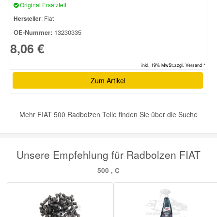
Original Ersatzteil
Hersteller
: Fiat
Smart Ersatzteile
OE-Nummer:
13230335
8,06 €
Suzuki Ersatzteile
inkl. 19% MwSt.zzgl. Versand *
Zum Artikel
Toyota Ersatzteile
Vauxhall Ersatzteile
Mehr FIAT 500 Radbolzen Teile finden Sie über die Suche
Volvo Ersatzteile
Unsere Empfehlung für Radbolzen FIAT
500 , C