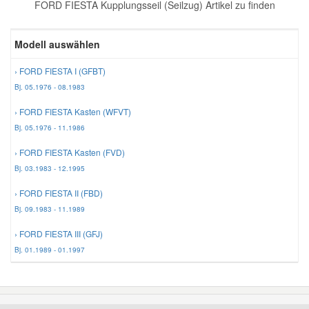
FORD FIESTA Kupplungsseil (Seilzug) Artikel zu finden
Reparatur-Zubehör
Schlüsselgehäuse
Daewoo Ersatzteile
Scheibenreinigung
Modell auswählen
Karosserie Werkzeug
Werkstattbedarf
Daihatsu Ersatzteile
Zündanlage und Glühanlage
› FORD FIESTA I (GFBT)
Bj. 05.1976 - 08.1983
Winter-Autozubehör
Dodge Ersatzteile
› FORD FIESTA Kasten (WFVT)
Bj. 05.1976 - 11.1986
Honda Ersatzteile
› FORD FIESTA Kasten (FVD)
Bj. 03.1983 - 12.1995
Hyundai Ersatzteile
› FORD FIESTA II (FBD)
Bj. 09.1983 - 11.1989
Jeep Ersatzteile
› FORD FIESTA III (GFJ)
Bj. 01.1989 - 01.1997
Kia Ersatzteile
Lancia Ersatzteile