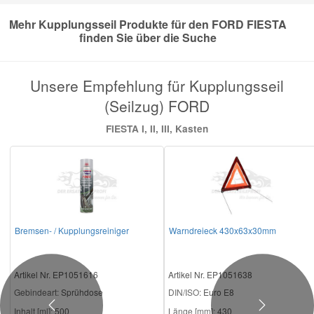
Mehr Kupplungsseil Produkte für den FORD FIESTA
Smart Ersatzteile
finden Sie über die Suche
Suzuki Ersatzteile
Unsere Empfehlung für Kupplungsseil
(Seilzug) FORD
Toyota Ersatzteile
FIESTA I, II, III, Kasten
Vauxhall Ersatzteile
Volvo Ersatzteile
Bremsen- / Kupplungsreiniger
Warndreieck 430x63x30mm
Artikel Nr. EP1051616
Artikel Nr. EP1051638
Gebindeart:
Sprühdose
DIN/ISO:
Euro E8
Previous
Next
Inhalt [ml]:
500
Länge [mm]:
430