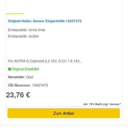
Original Halter, Sensor Einparkhilfe 13437472
Einbauseite: vorne links
Einbauseite : außen
Für ASTRA G Cabriolet 2.2 16V, G CC 1.8 16V...
Original Ersatzteil
Hersteller
: Opel
OE-Nummer:
13437472
23,76 €
inkl. 19% MwSt.zzgl. Versand *
Zum Artikel