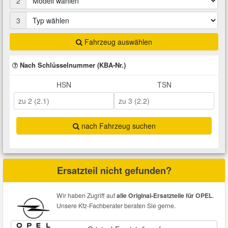
2
Total Motoröle
Druckluft Werkzeuge
Glühlampen
Montage
VW Ersatzteile
Heizung und Klimaanlage
3
Fahrwerk Werkzeuge
Kfz-Pflege
Reiniger
Fahrzeug auswählen
Abarth Ersatzteile
Kraftstoffsystem
Nach Schlüsselnummer (KBA-Nr.)
Halterung Abgasstrang
Kofferraumwanne
Rostlöser
Kühlung
Alfa Romeo Ersatzteile
HSN
TSN
Lenkung
Handwerkzeuge
Ladetechnik für Elektroautos
Scheibenkleber
Audi Ersatzteile
Motor
nach Fahrzeug suchen
Kfz Spezialwerkzeuge
Marderschutz
Schmiermittel
BMW Ersatzteile
Innenausstattung
Leitungsverbinder
Nachrüstwischer
Chevrolet Ersatzteile
Ersatzteil nicht gefunden?
Karosserieteile
Motortechnik Werkzeuge
Pannenhilfe
Chrysler Ersatzteile
Wir haben Zugriff auf
alle Original-Ersatzteile für OPEL
.
Räder und Reifen
Unsere Kfz-Fachberater beraten Sie gerne.
Prüf- und Messwerkzeuge
Reifen Zubehör
Cupra Ersatzteile
Riementrieb