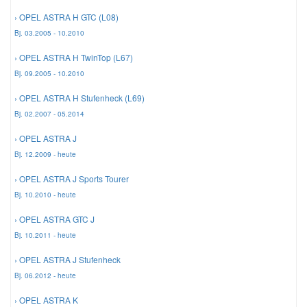
› OPEL ASTRA H GTC (L08)
Mazda Ersatzteile
Bj. 03.2005 - 10.2010
› OPEL ASTRA H TwinTop (L67)
Mercedes Ersatzteile
Bj. 09.2005 - 10.2010
› OPEL ASTRA H Stufenheck (L69)
Mini Ersatzteile
Bj. 02.2007 - 05.2014
› OPEL ASTRA J
Mitsubishi Ersatzteile
Bj. 12.2009 - heute
› OPEL ASTRA J Sports Tourer
Nissan Ersatzteile
Bj. 10.2010 - heute
› OPEL ASTRA GTC J
Porsche Ersatzteile
Bj. 10.2011 - heute
› OPEL ASTRA J Stufenheck
Seat Ersatzteile
Bj. 06.2012 - heute
› OPEL ASTRA K
Skoda Ersatzteile