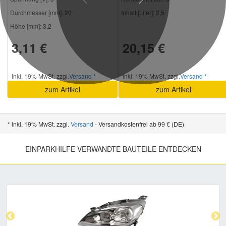
Previous
Next
Durchmesser [mm]:
20
Inhalt [Liter]:
2,5
Höhe [mm]:
3,2
3,11 €
20,15 €
inkl. 19% MwSt. zzgl.
Versand *
inkl. 19% MwSt. zzgl.
Versand *
zum Artikel
zum Artikel
* inkl. 19% MwSt. zzgl.
Versand
- Versandkostenfrei ab 99 € (DE)
EINPARKHILFE VERWANDTE BAUTEILE ENTDECKEN
Previous
Nex