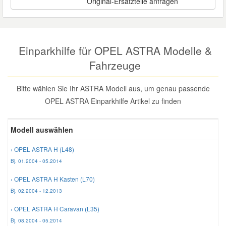
Original-Ersatzteile anfragen
Reparatur-Zubehör
Schlüsselgehäuse
Daewoo Ersatzteile
Scheibenreinigung
Karosserie Werkzeug
Werkstattbedarf
Daihatsu Ersatzteile
Einparkhilfe für OPEL ASTRA Modelle &
Zündanlage und Glühanlage
Fahrzeuge
Winter-Autozubehör
Dodge Ersatzteile
Bitte wählen Sie Ihr ASTRA Modell aus, um genau passende
OPEL ASTRA Einparkhilfe Artikel zu finden
Honda Ersatzteile
Modell auswählen
Hyundai Ersatzteile
› OPEL ASTRA H (L48)
Jeep Ersatzteile
Bj. 01.2004 - 05.2014
› OPEL ASTRA H Kasten (L70)
Kia Ersatzteile
Bj. 02.2004 - 12.2013
› OPEL ASTRA H Caravan (L35)
Lancia Ersatzteile
Bj. 08.2004 - 05.2014