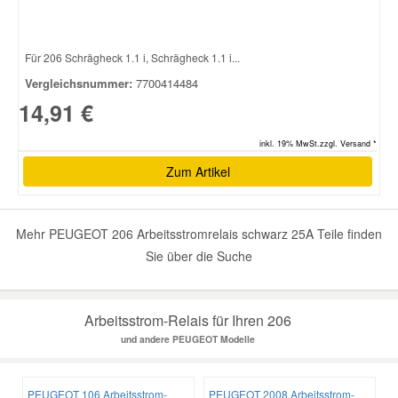
Smart Ersatzteile
Für 206 Schrägheck 1.1 i, Schrägheck 1.1 i...
Vergleichsnummer:
7700414484
Suzuki Ersatzteile
14,91 €
inkl. 19% MwSt.zzgl. Versand *
Toyota Ersatzteile
Zum Artikel
Vauxhall Ersatzteile
Mehr PEUGEOT 206 Arbeitsstromrelais schwarz 25A Teile finden
Volvo Ersatzteile
Sie über die Suche
Arbeitsstrom-Relais für Ihren 206
und andere PEUGEOT Modelle
PEUGEOT 106 Arbeitsstrom-
PEUGEOT 2008 Arbeitsstrom-