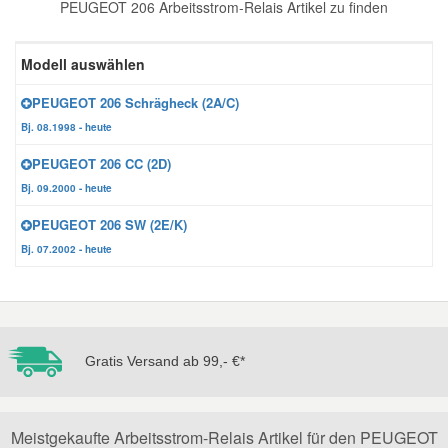
PEUGEOT 206 Arbeitsstrom-Relais Artikel zu finden
Reparatur-Zubehör
Schlüsselgehäuse
Daewoo Ersatzteile
Scheibenreinigung
Modell auswählen
Karosserie Werkzeug
Werkstattbedarf
Daihatsu Ersatzteile
Zündanlage und Glühanlage
PEUGEOT 206 Schrägheck (2A/C)
Bj. 08.1998 - heute
Winter-Autozubehör
Dodge Ersatzteile
PEUGEOT 206 CC (2D)
Bj. 09.2000 - heute
Honda Ersatzteile
PEUGEOT 206 SW (2E/K)
Bj. 07.2002 - heute
Hyundai Ersatzteile
Jeep Ersatzteile
Gratis Versand ab 99,- €*
Kia Ersatzteile
Lancia Ersatzteile
Meistgekaufte Arbeitsstrom-Relais Artikel für den PEUGEOT