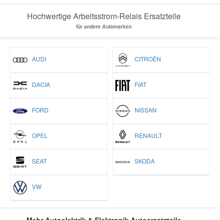
Hochwertige Arbeitsstrom-Relais Ersatzteile
für andere Automarken
AUDI
CITROËN
DACIA
FIAT
FORD
NISSAN
OPEL
RENAULT
SEAT
SKODA
VW
Mehr Autoelektrik & Elektronik Autoersatzteile