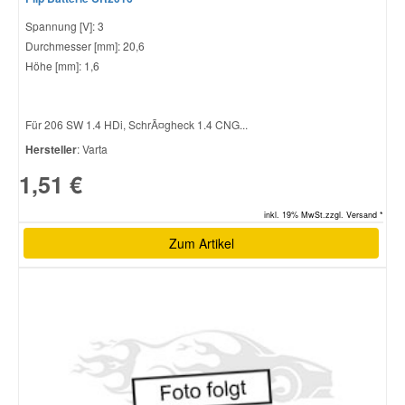
Spannung [V]: 3
Durchmesser [mm]: 20,6
Höhe [mm]: 1,6
Für 206 SW 1.4 HDi, SchrÃ¤gheck 1.4 CNG...
Hersteller
: Varta
1,51 €
inkl. 19% MwSt.zzgl. Versand *
Zum Artikel