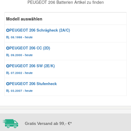
PEUGEOT 206 Batterien Artikel zu finden
Reparatur-Zubehör
Schlüsselgehäuse
Daewoo Ersatzteile
Scheibenreinigung
Modell auswählen
Karosserie Werkzeug
Werkstattbedarf
Daihatsu Ersatzteile
Zündanlage und Glühanlage
PEUGEOT 206 Schrägheck (2A/C)
Bj. 08.1998 - heute
Winter-Autozubehör
Dodge Ersatzteile
PEUGEOT 206 CC (2D)
Bj. 09.2000 - heute
Honda Ersatzteile
PEUGEOT 206 SW (2E/K)
Bj. 07.2002 - heute
Hyundai Ersatzteile
PEUGEOT 206 Stufenheck
Bj. 03.2007 - heute
Jeep Ersatzteile
Kia Ersatzteile
Gratis Versand ab 99,- €*
Lancia Ersatzteile