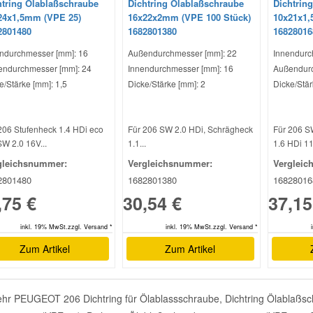
htring Ölablaßschraube
Dichtring Ölablaßschraube
Dichtrin
24x1,5mm (VPE 25)
16x22x2mm (VPE 100 Stück)
10x21x1,
2801480
1682801380
16828016
ndurchmesser [mm]: 16
Außendurchmesser [mm]: 22
Innendurc
ndurchmesser [mm]: 24
Innendurchmesser [mm]: 16
Außendurc
e/Stärke [mm]: 1,5
Dicke/Stärke [mm]: 2
Dicke/Stär
206 Stufenheck 1.4 HDi eco
Für 206 SW 2.0 HDi, Schrägheck
Für 206 S
SW 2.0 16V...
1.1...
1.6 HDi 11
gleichsnummer:
Vergleichsnummer:
Vergleic
2801480
1682801380
16828016
,75 €
30,54 €
37,15
inkl. 19% MwSt.zzgl. Versand *
inkl. 19% MwSt.zzgl. Versand *
Zum Artikel
Zum Artikel
hr PEUGEOT 206 Dichtring für Ölablassschraube, Dichtring Ölablaßsc