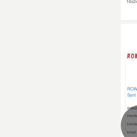
16x2
ROWE
Synt
Liter
Artik
Herste
Herste
Inhalt 