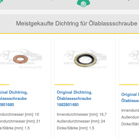
Meistgekaufte Dichtring für Ölablassschraub
inal Dichtring,
Original Dichtring,
Original 
blassschraube
Ölablassschraube
Ölablass
2801680
1682801480
Innendurc
ndurchmesser [mm]: 10
Innendurchmesser [mm]: 16,7
Außendurc
ndurchmesser [mm]: 21
Außendurchmesser [mm]: 24
Dicke/Stär
e/Stärke [mm]: 1,5
Dicke/Stärke [mm]: 1,5