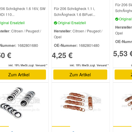
Für 206 S
206 Schrägheck 1.6 16V, SW
Für 206 Schrägheck 1.1 i,
SchrÃ¤ghe
HDi 110...
SchrÃ¤gheck 1.6 BiFuel...
Original 
iginal Ersatzteil
Original Ersatzteil
Hersteller
teller
: Citroen / Peugeot /
Hersteller
: Citroen / Peugeot /
Opel
l
Opel
OE-Numm
Nummer:
1682801680
OE-Nummer:
1682801480
5,53 
50 €
4,25 €
inkl. 19% MwSt.zzgl. Versand *
inkl. 19% MwSt.zzgl. Versand *
Zum Artikel
Zum Artikel