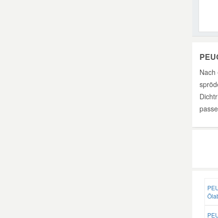
PEUG
Nach 
spröde
Dicht
passe
PEU
Öla
PEU