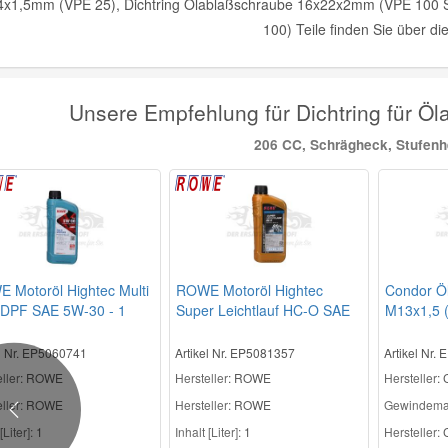
4x1,5mm (VPE 25), Dichtring Ölablaßschraube 16x22x2mm (VPE 100 S
100) Teile finden Sie über d
Unsere Empfehlung für Dichtring für 
206 CC, Schrägheck, Stufen
 Motoröl Hightec Multi
ROWE Motoröl Hightec
Condor Ö
 DPF SAE 5W-30 - 1
Super Leichtlauf HC-O SAE
M13x1,5 (
10W-40 - 1 Liter
el Nr. EP5060741
Artikel Nr. EP5081357
Artikel Nr.
ller
: ROWE
Hersteller
: ROWE
Hersteller
:
ller:
ROWE
Hersteller:
ROWE
Gewindema
Previous
[Liter]:
1
Inhalt [Liter]:
1
Hersteller:
C