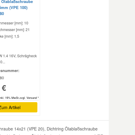
g Ölablaßschraube
5mm (VPE 100)
80
hmesser [mm]: 10
hmesser [mm]: 21
ke [mm]: 1,5
W 1.4 16V, Schrägheck
0...
hsnummer:
80
 €
inkl. 19% MwSt.zzgl. Versand *
Zum Artikel
hraube 14x21 (VPE 20), Dichtring Ölablaßschraube