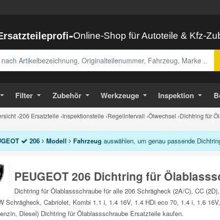
-
Ersatzteileprofi
Online-Shop für Autoteile & Kfz-Z
abe
Filter
Zubehör
Werkzeuge
Inspektion
B
sicht
›
206 Ersatzteile
›
Inspektionsteile
›
Regelintervall
›
Ölwechsel
›
Dichtring für 
UGEOT
206
Modell
Fahrzeug
auswählen, um genau passende Dichtring 
PEUGEOT 206 Dichtring für Ölablass
Dichtring für Ölablassschraube für alle 206 Schrägheck (2A/C), CC (2D
 Schrägheck, Cabriolet, Kombi 1.1 i, 1.4 16V, 1.4 HDi eco 70, 1.4 i, 1.6 16
enzin, Diesel) Dichtring für Ölablassschraube Ersatzteile kaufen.