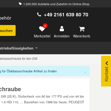
1.200.000 Autoteile und Zubehör im Online-Shop
+49 2161 639 80 70
ubehör
0
suchen
Merkzettel
Warenkorb
Anmelden
etriebsflüssigkeiten
Ölablassschraube für den 206
Kontakt
×
für Ölablassschraube Artikel zu finden
schraube
), SW (2E/K), Stufenheck von 60 bis 177 PS und von 44 bis
V, 1.6 HDi 110, ... Baureihen von 1998 bis heute. PEUGEOT