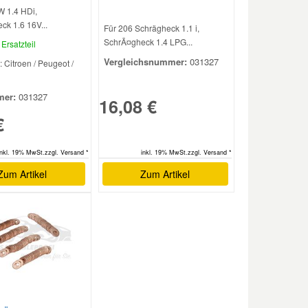
W 1.4 HDi,
ck 1.6 16V...
Für 206 Schrägheck 1.1 i,
SchrÃ¤gheck 1.4 LPG...
Ersatzteil
Vergleichsnummer:
031327
: Citroen / Peugeot /
er:
031327
16,08 €
€
inkl. 19% MwSt.zzgl. Versand *
inkl. 19% MwSt.zzgl. Versand *
Zum Artikel
Zum Artikel