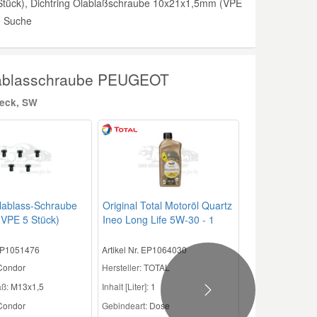
tück), Dichtring Ölablaßschraube 10x21x1,5mm (VPE
ie Suche
Ölablasschraube PEUGEOT
heck, SW
lablass-Schraube
Original Total Motoröl Quartz
VPE 5 Stück)
Ineo Long Life 5W-30 - 1
Liter T4001
 EP1051476
Artikel Nr. EP1064030
 Condor
Hersteller:
TOTAL
ß:
M13x1,5
Inhalt [Liter]:
1
Next
ondor
Gebindeart:
Dose