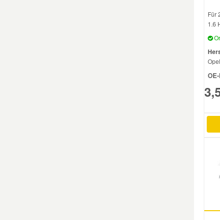
Für 
Mazda Ersatzteile
1.6 
Or
Mercedes Ersatzteile
Hers
Ope
OE-
Mini Ersatzteile
3,
Mitsubishi Ersatzteile
Nissan Ersatzteile
Porsche Ersatzteile
Seat Ersatzteile
Skoda Ersatzteile