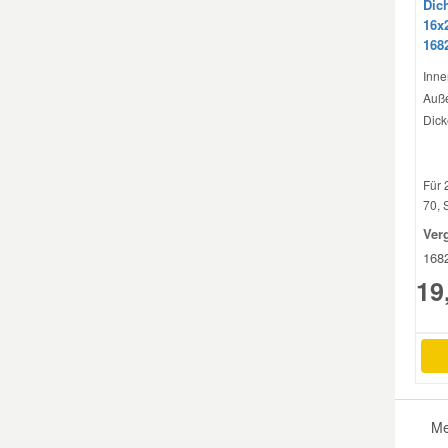
Dic
16x
168
Smart Ersatzteile
Inne
Auße
Suzuki Ersatzteile
Dick
Toyota Ersatzteile
Für 
70, 
Vauxhall Ersatzteile
Ver
168
Volvo Ersatzteile
19
Me