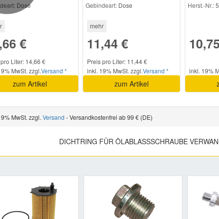
deart:
Dose
Gebindeart:
Dose
Herst.-Nr.:
5
r
mehr
,66 €
11,44 €
10,75
 pro Liter: 14,66 €
Preis pro Liter: 11,44 €
 19% MwSt. zzgl.
Versand *
inkl. 19% MwSt. zzgl.
Versand *
inkl. 19% M
zum Artikel
zum Artikel
 19% MwSt. zzgl.
Versand
- Versandkostenfrei ab 99 € (DE)
DICHTRING FÜR ÖLABLASSSCHRAUBE VERWAN
Previous