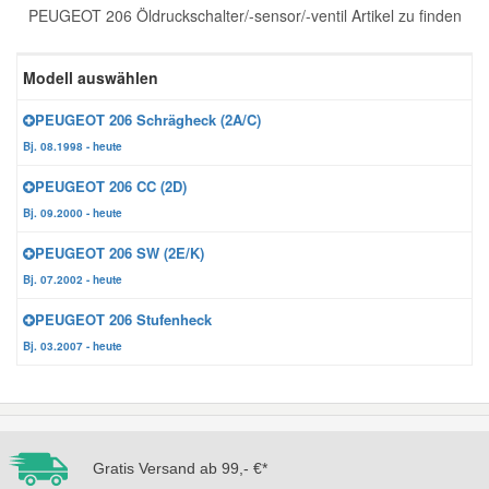
PEUGEOT 206 Öldruckschalter/-sensor/-ventil Artikel zu finden
Reparatur-Zubehör
Schlüsselgehäuse
Daewoo Ersatzteile
Scheibenreinigung
Modell auswählen
Karosserie Werkzeug
Werkstattbedarf
Daihatsu Ersatzteile
Zündanlage und Glühanlage
PEUGEOT 206 Schrägheck (2A/C)
Bj. 08.1998 - heute
Winter-Autozubehör
Dodge Ersatzteile
PEUGEOT 206 CC (2D)
Bj. 09.2000 - heute
Honda Ersatzteile
PEUGEOT 206 SW (2E/K)
Bj. 07.2002 - heute
Hyundai Ersatzteile
PEUGEOT 206 Stufenheck
Bj. 03.2007 - heute
Jeep Ersatzteile
Kia Ersatzteile
Gratis Versand ab 99,- €*
Lancia Ersatzteile