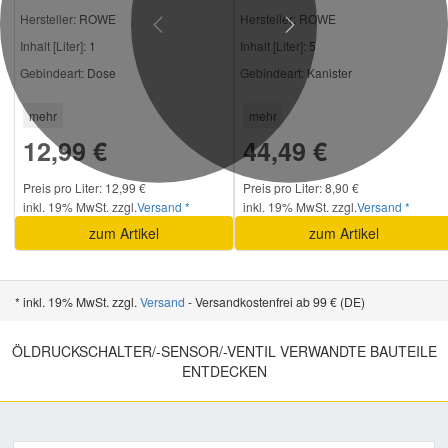
Hersteller:
ROWE
Hersteller:
ROWE
Previous
Next
Inhalt [Liter]:
1
Inhalt [Liter]:
5
Gebindeart:
Dose
Gebindeart:
Kanister
mehr
mehr
12,99 €
44,49 €
Preis pro Liter: 12,99 €
Preis pro Liter: 8,90 €
inkl. 19% MwSt. zzgl.
Versand *
inkl. 19% MwSt. zzgl.
Versand *
zum Artikel
zum Artikel
* inkl. 19% MwSt. zzgl.
Versand
- Versandkostenfrei ab 99 € (DE)
ÖLDRUCKSCHALTER/-SENSOR/-VENTIL VERWANDTE BAUTEILE
ENTDECKEN