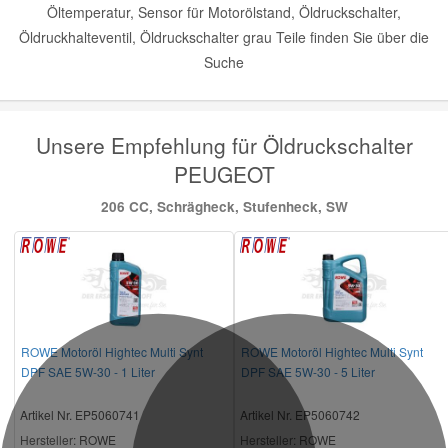
Öltemperatur, Sensor für Motorölstand, Öldruckschalter,
Öldruckhalteventil, Öldruckschalter grau Teile finden Sie über die
Suche
Unsere Empfehlung für Öldruckschalter
PEUGEOT
206 CC, Schrägheck, Stufenheck, SW
ROWE Motoröl Hightec Multi Synt
ROWE Motoröl Hightec Multi Synt
DPF SAE 5W-30 - 1 Liter
DPF SAE 5W-30 - 5 Liter
Artikel Nr. EP5060741
Artikel Nr. EP5060742
Hersteller
: ROWE
Hersteller
: ROWE