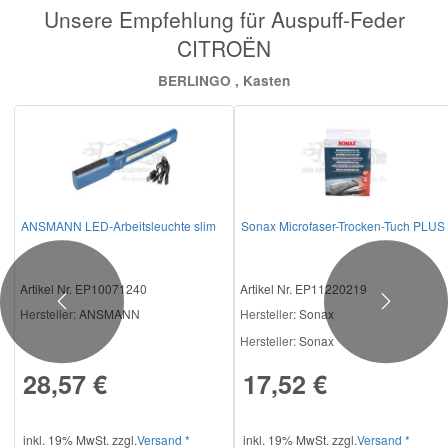
Unsere Empfehlung für Auspuff-Feder
CITROËN
Mazda Ersatzteile
BERLINGO , Kasten
Mercedes Ersatzteile
Mini Ersatzteile
Mitsubishi Ersatzteile
ANSMANN LED-Arbeitsleuchte slim
Sonax Microfaser-Trocken-Tuch PLUS
Nissan Ersatzteile
Artikel Nr. EP10071240
Artikel Nr. EP11220219
Previous
Next
Hersteller
: ANSMANN
Hersteller
: Sonax
Porsche Ersatzteile
Hersteller:
Sonax
28,57 €
17,52 €
Seat Ersatzteile
inkl. 19% MwSt. zzgl.
Versand *
inkl. 19% MwSt. zzgl.
Versand *
Skoda Ersatzteile