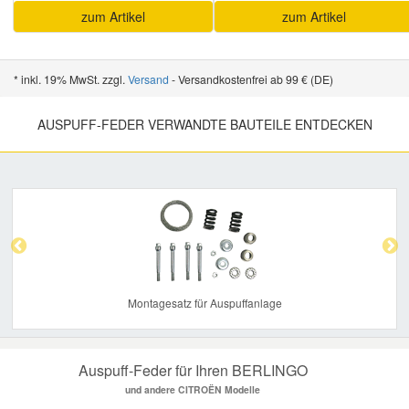
zum Artikel
zum Artikel
Smart Ersatzteile
* inkl. 19% MwSt. zzgl.
Versand
- Versandkostenfrei ab 99 € (DE)
Suzuki Ersatzteile
AUSPUFF-FEDER VERWANDTE BAUTEILE ENTDECKEN
Toyota Ersatzteile
Previous
Nex
Vauxhall Ersatzteile
Volvo Ersatzteile
Montagesatz für Auspuffanlage
Auspuff-Feder für Ihren BERLINGO
und andere CITROËN Modelle