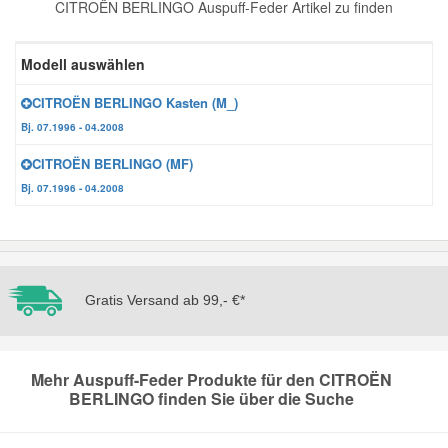
CITROËN BERLINGO Auspuff-Feder Artikel zu finden
Reparatur-Zubehör
Schlüsselgehäuse
Daewoo Ersatzteile
Scheibenreinigung
Modell auswählen
Karosserie Werkzeug
Werkstattbedarf
Daihatsu Ersatzteile
Zündanlage und Glühanlage
CITROËN BERLINGO Kasten (M_)
Bj. 07.1996 - 04.2008
Winter-Autozubehör
Dodge Ersatzteile
CITROËN BERLINGO (MF)
Bj. 07.1996 - 04.2008
Honda Ersatzteile
Hyundai Ersatzteile
Gratis Versand ab 99,- €*
Jeep Ersatzteile
Kia Ersatzteile
Mehr Auspuff-Feder Produkte für den CITROËN
BERLINGO finden Sie über die Suche
Lancia Ersatzteile