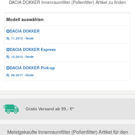
DACIA DOKKER Innenraumfilter (Pollenfilter) Artikel zu finden
Reparatur-Zubehör
Schlüsselgehäuse
Daewoo Ersatzteile
Scheibenreinigung
Modell auswählen
Karosserie Werkzeug
Werkstattbedarf
Daihatsu Ersatzteile
Zündanlage und Glühanlage
DACIA DOKKER
Bj. 11.2012 - heute
Winter-Autozubehör
Dodge Ersatzteile
DACIA DOKKER Express
Bj. 12.2012 - heute
Honda Ersatzteile
DACIA DOKKER Pick-up
Bj. 09.2017 - heute
Hyundai Ersatzteile
Jeep Ersatzteile
Gratis Versand ab 99,- €*
Kia Ersatzteile
Lancia Ersatzteile
Meistgekaufte Innenraumfilter (Pollenfilter) Artikel für den