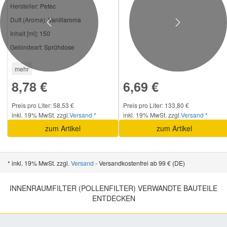
Hersteller
: Petec
Duft (Aroma):
Vanillaroma
Previous
Next
Inhalt [ml]:
150
Gebindeart:
Sprühdose
mehr
8,78 €
6,69 €
Preis pro Liter: 58,53 €
Preis pro Liter: 133,80 €
inkl. 19% MwSt. zzgl.
Versand *
inkl. 19% MwSt. zzgl.
Versand *
zum Artikel
zum Artikel
* inkl. 19% MwSt. zzgl.
Versand
- Versandkostenfrei ab 99 € (DE)
INNENRAUMFILTER (POLLENFILTER) VERWANDTE BAUTEILE
ENTDECKEN