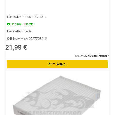
Smart Ersatzteile
Für DOKKER 1.6 LPG, 1.6...
Original Ersatzteil
Suzuki Ersatzteile
Hersteller
: Dacia
OE-Nummer:
272772621R
Toyota Ersatzteile
21,99 €
inkl. 19% MwSt.zzgl. Versand *
Vauxhall Ersatzteile
Zum Artikel
Volvo Ersatzteile