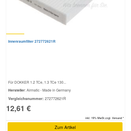
Innenraumfilter 272772621R
Für DOKKER 1.2 TCe, 1.3 TCe 130...
Hersteller
: Airmatic - Made in Germany
Vergleichsnummer:
272772621R
12,61 €
inkl. 19% MwSt.zzgl. Versand *
Zum Artikel