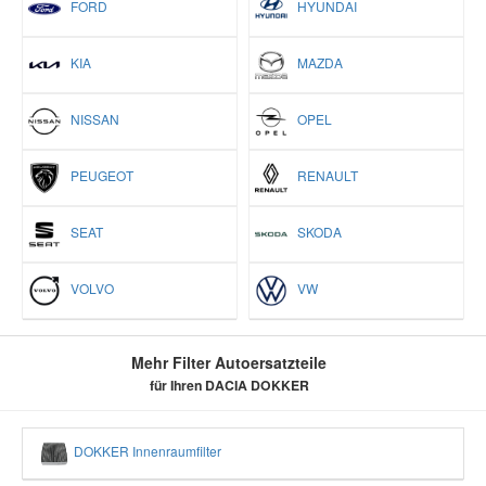
FORD
HYUNDAI
KIA
MAZDA
NISSAN
OPEL
PEUGEOT
RENAULT
SEAT
SKODA
VOLVO
VW
Mehr Filter Autoersatzteile
für Ihren DACIA DOKKER
DOKKER Innenraumfilter