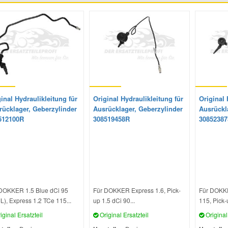
inal Hydraulikleitung für
Original Hydraulikleitung für
Original 
rücklager, Geberzylinder
Ausrücklager, Geberzylinder
Ausrückl
512100R
308519458R
3085238
DOKKER 1.5 Blue dCi 95
Für DOKKER Express 1.6, Pick-
Für DOKKE
L), Express 1.2 TCe 115...
up 1.5 dCi 90...
115, Pick-
iginal Ersatzteil
Original Ersatzteil
Original 