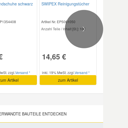
andschuhe schwarz
SWIPEX Reinigungstücher
 EP1354408
Artikel Nr. EP5061050
Anzahl Teile / Inhalt [St.]:
100
Next
€
14,65 €
wSt. zzgl.
Versand *
inkl. 19% MwSt. zzgl.
Versand *
zum Artikel
zum Artikel
ERWANDTE BAUTEILE ENTDECKEN