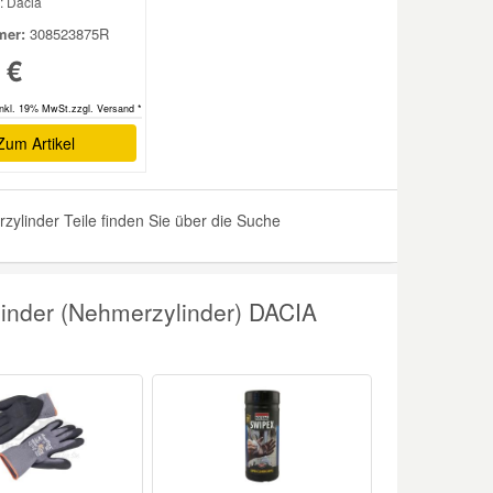
: Dacia
er:
308523875R
 €
inkl. 19% MwSt.zzgl. Versand *
Zum Artikel
ylinder Teile finden Sie über die Suche
inder (Nehmerzylinder) DACIA