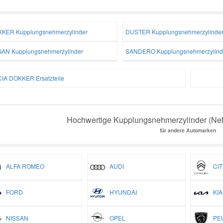
KER Kupplungsnehmerzylinder
DUSTER Kupplungsnehmerzylinde
AN Kupplungsnehmerzylinder
SANDERO Kupplungsnehmerzylind
IA DOKKER Ersatzteile
Hochwertige Kupplungsnehmerzylinder (Nehm
für andere Automarken
ALFA ROMEO
AUDI
CIT
FORD
HYUNDAI
KIA
NISSAN
OPEL
PEU