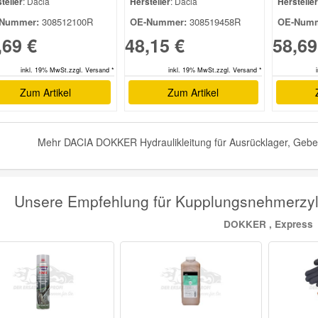
teller
: Dacia
Hersteller
: Dacia
Hersteller
Nummer:
308512100R
OE-Nummer:
308519458R
OE-Numm
,69 €
48,15 €
58,69
inkl. 19% MwSt.zzgl. Versand *
inkl. 19% MwSt.zzgl. Versand *
Zum Artikel
Zum Artikel
Mehr DACIA DOKKER Hydraulikleitung für Ausrücklager, Geberz
Unsere Empfehlung für Kupplungsnehmerzyl
DOKKER , Express