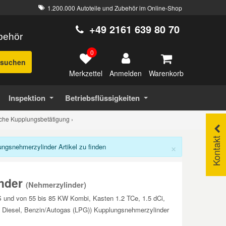
1.200.000 Autoteile und Zubehör im Online-Shop
+49 2161 639 80 70
ubehör
0
suchen
Merkzettel
Warenkorb
Anmelden
Inspektion
Betriebsflüssigkeiten
che Kupplungsbetätigung
›
Kontakt
×
gsnehmerzylinder Artikel zu finden
nder
(Nehmerzylinder)
 und von 55 bis 85 KW Kombi, Kasten 1.2 TCe, 1.5 dCi,
 Diesel, Benzin/Autogas (LPG)) Kupplungsnehmerzylinder