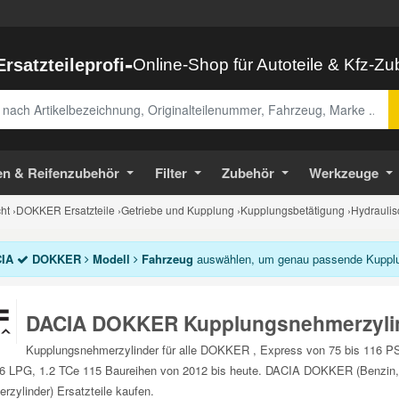
-
Ersatzteileprofi
Online-Shop für Autoteile & Kfz-Z
abe
en & Reifenzubehör
Filter
Zubehör
Werkzeuge
ht
›
DOKKER Ersatzteile
›
Getriebe und Kupplung
›
Kupplungsbetätigung
›
Hydraulis
IA
DOKKER
Modell
Fahrzeug
auswählen, um genau passende Kupplun
DACIA DOKKER Kupplungsnehmerzyli
Kupplungsnehmerzylinder für alle DOKKER , Express von 75 bis 116 PS
.6 LPG, 1.2 TCe 115 Baureihen von 2012 bis heute. DACIA DOKKER (Benzin,
rzylinder) Ersatzteile kaufen.