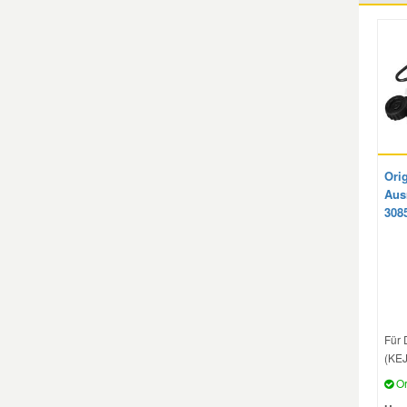
Mazda Ersatzteile
Mercedes Ersatzteile
Mini Ersatzteile
Orig
Aus
Mitsubishi Ersatzteile
308
Nissan Ersatzteile
Porsche Ersatzteile
Für 
Seat Ersatzteile
(KEJ
Or
Skoda Ersatzteile