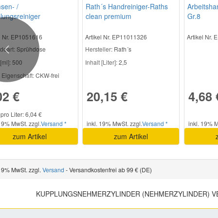
sen- /
Rath´s Handreiniger-Raths
Arbeitsh
lungsreiniger
clean premium
Gr.8
el Nr. EP1051616
Artikel Nr. EP11011326
Artikel Nr.
deart:
Sprühdose
Hersteller
: Rath´s
Previous
[ml]:
500
Inhalt [Liter]:
2,5
 Eigenschaft:
CKW-frei
02 €
20,15 €
4,68 
pro Liter: 6,04 €
 19% MwSt. zzgl.
Versand *
inkl. 19% MwSt. zzgl.
Versand *
inkl. 19% M
zum Artikel
zum Artikel
 19% MwSt. zzgl.
Versand
- Versandkostenfrei ab 99 € (DE)
KUPPLUNGSNEHMERZYLINDER (NEHMERZYLINDER) V