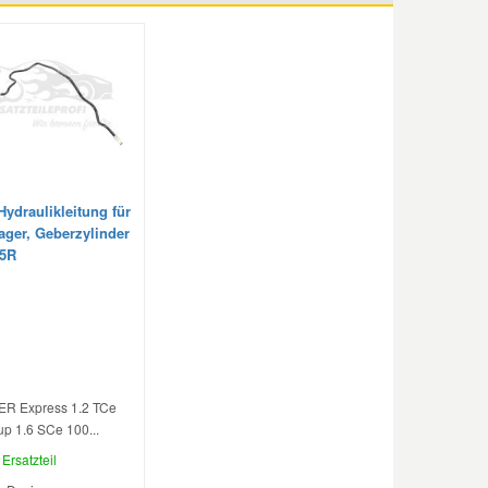
Hydraulikleitung für
ager, Geberzylinder
75R
R Express 1.2 TCe
up 1.6 SCe 100...
Ersatzteil