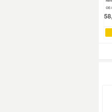
Hers
OE-
Smart Ersatzteile
58
Suzuki Ersatzteile
Toyota Ersatzteile
Vauxhall Ersatzteile
Volvo Ersatzteile