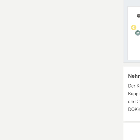
Nehm
Der K
Kuppl
die D
DOKK