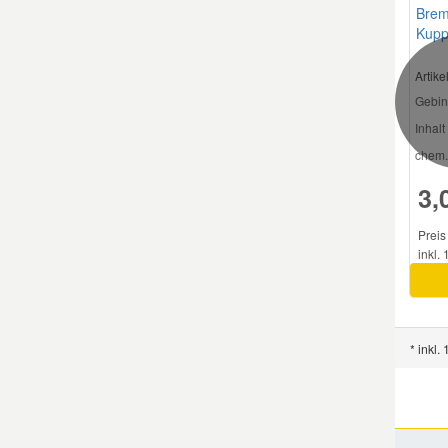
Brem
Kupp
Artik
Gebin
Inhalt 
chem.
3,
Preis 
inkl.
* inkl.