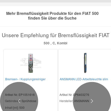
Mazda Ersatzteile
Mehr Bremsflüssigkeit Produkte für den FIAT 500
finden Sie über die Suche
Mercedes Ersatzteile
Unsere Empfehlung für Bremsflüssigkeit FIAT
Mini Ersatzteile
500 , C, Kombi
Mitsubishi Ersatzteile
Nissan Ersatzteile
Bremsen- / Kupplungsreiniger
ANSMANN LED-Arbeitsleuchte slim
Porsche Ersatzteile
Artikel Nr. EP1051616
Artikel Nr. EP6403276
Seat Ersatzteile
Gebindeart:
Sprühdose
Hersteller
: ANSMANN
Previous
Next
Inhalt [ml]:
500
Skoda Ersatzteile