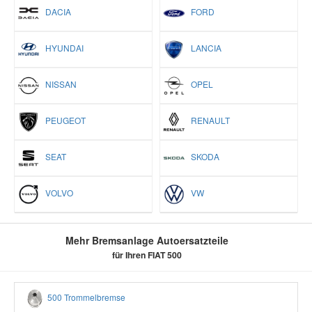
DACIA
FORD
HYUNDAI
LANCIA
NISSAN
OPEL
PEUGEOT
RENAULT
SEAT
SKODA
VOLVO
VW
Mehr Bremsanlage Autoersatzteile
für Ihren FIAT 500
500 Trommelbremse