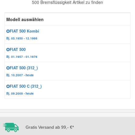
500 Bremsflüssigkeit Artikel zu finden
Reparatur-Zubehör
Schlüsselgehäuse
Daewoo Ersatzteile
Scheibenreinigung
Modell auswählen
Karosserie Werkzeug
Werkstattbedarf
Daihatsu Ersatzteile
Zündanlage und Glühanlage
FIAT 500 Kombi
Bj. 05.1950 - 12.1966
Winter-Autozubehör
Dodge Ersatzteile
FIAT 500
Bj. 01.1957 - 01.1976
Honda Ersatzteile
FIAT 500 (312_)
Bj. 10.2007 - heute
Hyundai Ersatzteile
FIAT 500 C (312_)
Bj. 09.2009 - heute
Jeep Ersatzteile
Kia Ersatzteile
Gratis Versand ab 99,- €*
Lancia Ersatzteile