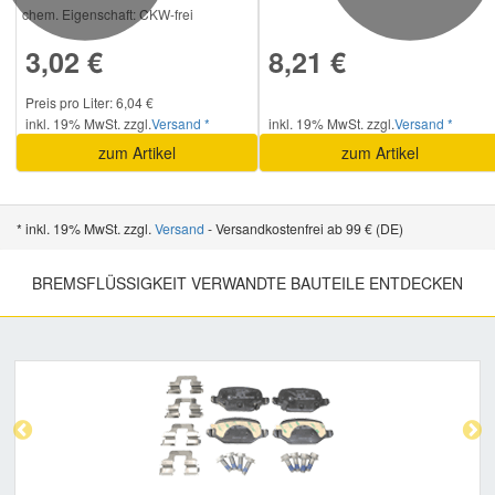
chem. Eigenschaft:
CKW-frei
3,02 €
8,21 €
Smart Ersatzteile
Preis pro Liter: 6,04 €
Suzuki Ersatzteile
inkl. 19% MwSt. zzgl.
Versand *
inkl. 19% MwSt. zzgl.
Versand *
zum Artikel
zum Artikel
Toyota Ersatzteile
* inkl. 19% MwSt. zzgl.
Versand
- Versandkostenfrei ab 99 € (DE)
Vauxhall Ersatzteile
BREMSFLÜSSIGKEIT VERWANDTE BAUTEILE ENTDECKEN
Volvo Ersatzteile
Previous
Nex