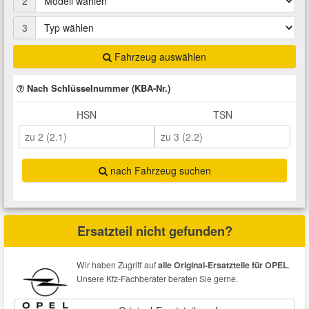
2
Total Motoröle
Druckluft Werkzeuge
Glühlampen
Montage
VW Ersatzteile
Heizung und Klimaanlage
3
Fahrwerk Werkzeuge
Kfz-Pflege
Reiniger
Fahrzeug auswählen
Abarth Ersatzteile
Kraftstoffsystem
Nach Schlüsselnummer (KBA-Nr.)
Halterung Abgasstrang
Kofferraumwanne
Rostlöser
Kühlung
Alfa Romeo Ersatzteile
HSN
TSN
Lenkung
Handwerkzeuge
Ladetechnik für Elektroautos
Scheibenkleber
Audi Ersatzteile
Motor
nach Fahrzeug suchen
Kfz Spezialwerkzeuge
Marderschutz
Schmiermittel
BMW Ersatzteile
Innenausstattung
Leitungsverbinder
Nachrüstwischer
Chevrolet Ersatzteile
Ersatzteil nicht gefunden?
Karosserieteile
Motortechnik Werkzeuge
Pannenhilfe
Chrysler Ersatzteile
Wir haben Zugriff auf
alle Original-Ersatzteile für OPEL
.
Räder und Reifen
Unsere Kfz-Fachberater beraten Sie gerne.
Prüf- und Messwerkzeuge
Reifen Zubehör
Cupra Ersatzteile
Riementrieb