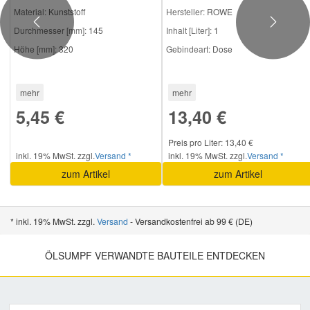
Material:
Kunststoff
Hersteller:
ROWE
Previous
Next
Mazda Ersatzteile
Durchmesser [mm]:
145
Inhalt [Liter]:
1
Höhe [mm]:
320
Gebindeart:
Dose
Mercedes Ersatzteile
mehr
mehr
Mini Ersatzteile
5,45 €
13,40 €
Preis pro Liter: 13,40 €
Mitsubishi Ersatzteile
inkl. 19% MwSt. zzgl.
Versand *
inkl. 19% MwSt. zzgl.
Versand *
zum Artikel
zum Artikel
Nissan Ersatzteile
* inkl. 19% MwSt. zzgl.
Versand
- Versandkostenfrei ab 99 € (DE)
Porsche Ersatzteile
ÖLSUMPF VERWANDTE BAUTEILE ENTDECKEN
Seat Ersatzteile
Skoda Ersatzteile