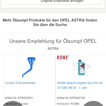
Original-Ersatzteile anfragen
Reparatur-Zubehör
Schlüsselgehäuse
Daewoo Ersatzteile
Scheibenreinigung
Mehr Ölsumpf Produkte für den OPEL ASTRA finden
Karosserie Werkzeug
Werkstattbedarf
Daihatsu Ersatzteile
Zündanlage und Glühanlage
Sie über die Suche
Winter-Autozubehör
Dodge Ersatzteile
Unsere Empfehlung für Ölsumpf OPEL
ASTRA
Honda Ersatzteile
Hyundai Ersatzteile
Jeep Ersatzteile
Condor Öl Einfülltrichter
ROWE Motoröl Hightec Synt RS HC-
C4 SAE 5W-30 - 1 Liter
Kia Ersatzteile
Artikel Nr. EP9032091
Artikel Nr. EP5060740
Lancia Ersatzteile
Hersteller
: Condor
Hersteller
: ROWE