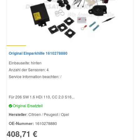
Smart Ersatzteile
Suzuki Ersatzteile
Toyota Ersatzteile
Original Einparkhilfe 1610278880
Einbauseite: hinten
Vauxhall Ersatzteile
Anzahl der Sensoren: 4
Service Information beachten: /
Volvo Ersatzteile
Für 206 SW 1.6 HDi 110, CC 2.0 S16...
Original Ersatzteil
Hersteller
: Citroen / Peugeot / Opel
OE-Nummer:
1610278880
408,71 €