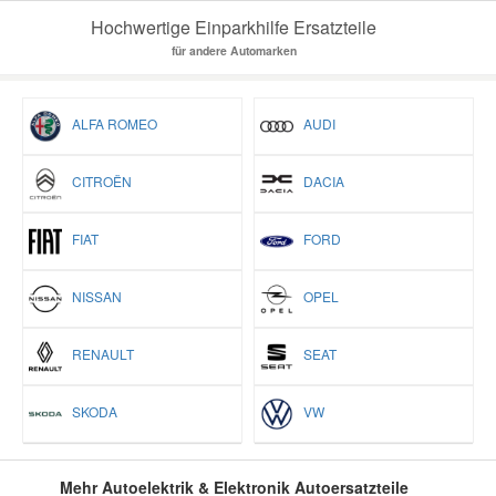
Hochwertige Einparkhilfe Ersatzteile
für andere Automarken
ALFA ROMEO
AUDI
CITROËN
DACIA
FIAT
FORD
NISSAN
OPEL
RENAULT
SEAT
SKODA
VW
Mehr Autoelektrik & Elektronik Autoersatzteile