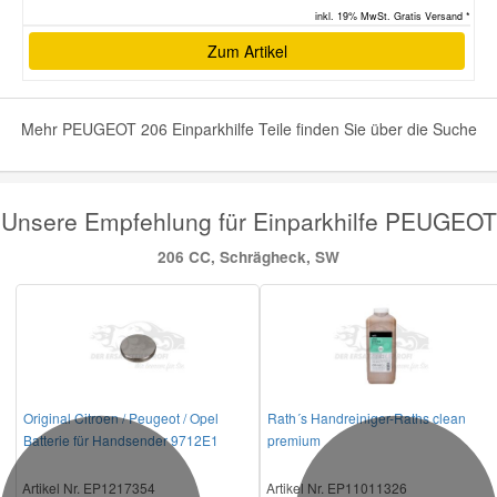
inkl. 19% MwSt. Gratis Versand *
Zum Artikel
Mehr PEUGEOT 206 Einparkhilfe Teile finden Sie über die Suche
Unsere Empfehlung für Einparkhilfe PEUGEOT
206 CC, Schrägheck, SW
Original Citroen / Peugeot / Opel
Rath´s Handreiniger-Raths clean
Batterie für Handsender 9712E1
premium
Artikel Nr. EP1217354
Artikel Nr. EP11011326