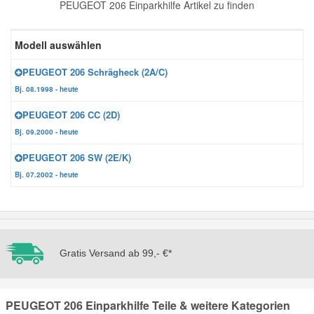
PEUGEOT 206 Einparkhilfe Artikel zu finden
Reparatur-Zubehör
Schlüsselgehäuse
Daewoo Ersatzteile
Scheibenreinigung
Modell auswählen
Karosserie Werkzeug
Werkstattbedarf
Daihatsu Ersatzteile
Zündanlage und Glühanlage
PEUGEOT 206 Schrägheck (2A/C)
Bj. 08.1998 - heute
Winter-Autozubehör
Dodge Ersatzteile
PEUGEOT 206 CC (2D)
Bj. 09.2000 - heute
Honda Ersatzteile
PEUGEOT 206 SW (2E/K)
Bj. 07.2002 - heute
Hyundai Ersatzteile
Jeep Ersatzteile
Gratis Versand ab 99,- €*
Kia Ersatzteile
PEUGEOT 206 Einparkhilfe Teile & weitere Kategorien
Lancia Ersatzteile