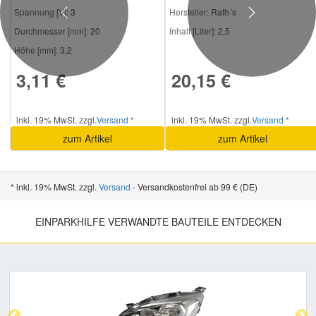
Spannung [V]:
3
Hersteller
: Rath´s
Previous
Next
Durchmesser [mm]:
20
Inhalt [Liter]:
2,5
Höhe [mm]:
3,2
3,11 €
20,15 €
inkl. 19% MwSt. zzgl.
Versand *
inkl. 19% MwSt. zzgl.
Versand *
zum Artikel
zum Artikel
* inkl. 19% MwSt. zzgl.
Versand
- Versandkostenfrei ab 99 € (DE)
EINPARKHILFE VERWANDTE BAUTEILE ENTDECKEN
Previous
Nex