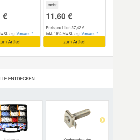
mehr
 €
11,60 €
Preis pro Liter: 37,42 €
wSt. zzgl.
Versand *
inkl. 19% MwSt. zzgl.
Versand *
zum Artikel
zum Artikel
ILE ENTDECKEN
Next
Halteclip
Kastenschraube