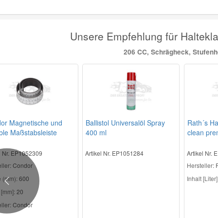
Unsere Empfehlung für Halte
206 CC, Schrägheck, Stufen
or Magnetische und
Ballistol Universalöl Spray
Rath´s Ha
ble Maßstabsleiste
400 ml
clean pr
el Nr. EP1052309
Artikel Nr. EP1051284
Artikel Nr.
ller
: Condor
Hersteller
: 
 (mm):
600
Inhalt [Liter]
Previous
 [mm]:
20
ller:
Condor