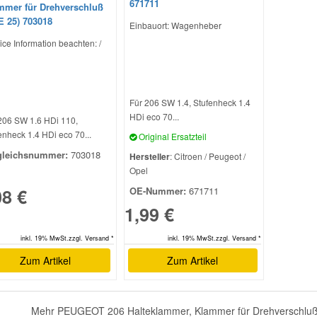
671711
mmer für Drehverschluß
E 25) 703018
Einbauort: Wagenheber
ice Information beachten: /
Für 206 SW 1.4, Stufenheck 1.4
HDi eco 70...
206 SW 1.6 HDi 110,
enheck 1.4 HDi eco 70...
Original Ersatzteil
gleichsnummer:
703018
Hersteller
: Citroen / Peugeot /
Opel
08 €
OE-Nummer:
671711
1,99 €
inkl. 19% MwSt.zzgl. Versand *
inkl. 19% MwSt.zzgl. Versand *
Zum Artikel
Zum Artikel
Mehr PEUGEOT 206 Halteklammer, Klammer für Drehverschluß (