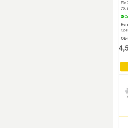
Für 
70, 
Mazda Ersatzteile
Or
Hers
Mercedes Ersatzteile
Ope
OE-
Mini Ersatzteile
4,
Mitsubishi Ersatzteile
Nissan Ersatzteile
Porsche Ersatzteile
Seat Ersatzteile
Skoda Ersatzteile