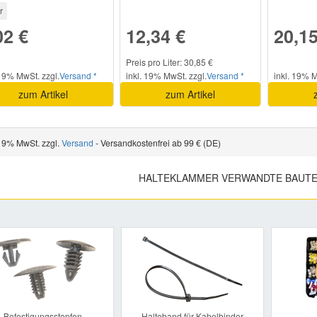
r
02 €
12,34 €
20,15
Preis pro Liter: 30,85 €
 19% MwSt. zzgl.
Versand *
inkl. 19% MwSt. zzgl.
Versand *
inkl. 19% M
zum Artikel
zum Artikel
 19% MwSt. zzgl.
Versand
- Versandkostenfrei ab 99 € (DE)
HALTEKLAMMER VERWANDTE BAUTE
Previous
Befestigungsstopfen
Halteband für Kabelbinder