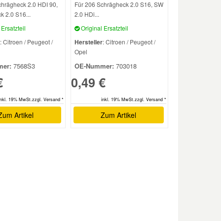
chrägheck 2.0 HDI 90,
Für 206 Schrägheck 2.0 S16, SW
 2.0 S16...
2.0 HDi...
Ersatzteil
Original Ersatzteil
: Citroen / Peugeot /
Hersteller
: Citroen / Peugeot /
Opel
er:
7568S3
OE-Nummer:
703018
€
0,49 €
inkl. 19% MwSt.zzgl. Versand *
inkl. 19% MwSt.zzgl. Versand *
Zum Artikel
Zum Artikel