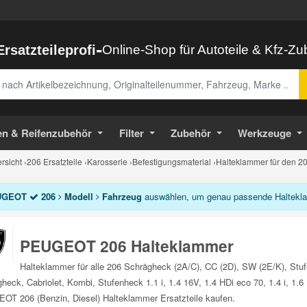
-
Ersatzteileprofi
Online-Shop für Autoteile & Kfz-Z
abe
en & Reifenzubehör
Filter
Zubehör
Werkzeuge
sicht
›
206 Ersatzteile
›
Karosserie
›
Befestigungsmaterial
›
Halteklammer für den 2
UGEOT
206
Modell
Fahrzeug
auswählen, um genau passende Halteklam
PEUGEOT 206 Halteklammer
Halteklammer für alle 206 Schrägheck (2A/C), CC (2D), SW (2E/K), St
heck, Cabriolet, Kombi, Stufenheck 1.1 i, 1.4 16V, 1.4 HDi eco 70, 1.4 i, 1.6
T 206 (Benzin, Diesel) Halteklammer Ersatzteile kaufen.