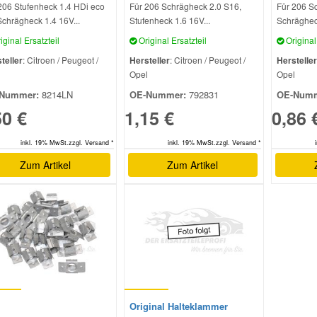
206 Stufenheck 1.4 HDi eco
Für 206 Schrägheck 2.0 S16,
Für 206 S
Schrägheck 1.4 16V...
Stufenheck 1.6 16V...
Schrägheck
iginal Ersatzteil
Original Ersatzteil
Original 
teller
: Citroen / Peugeot /
Hersteller
: Citroen / Peugeot /
Hersteller
l
Opel
Opel
Nummer:
8214LN
OE-Nummer:
792831
OE-Numm
50 €
1,15 €
0,86 
inkl. 19% MwSt.zzgl. Versand *
inkl. 19% MwSt.zzgl. Versand *
Zum Artikel
Zum Artikel
Original Halteklammer