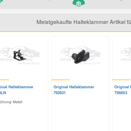
Meistgekaufte Halteklammer Artikel
ginal Halteklammer
Original Halteklammer
Original
4LN
792831
7568S3
ührung: Metall