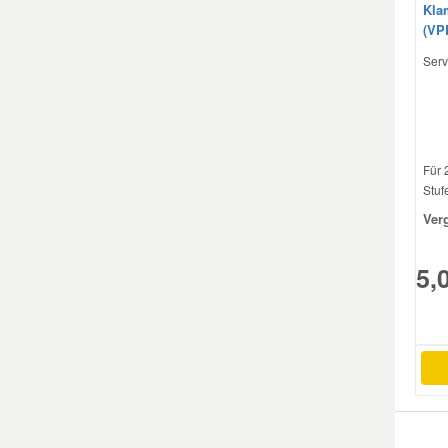
Kla
(VP
Smart Ersatzteile
Serv
Suzuki Ersatzteile
Toyota Ersatzteile
Für 
Stuf
Ver
Vauxhall Ersatzteile
5,
Volvo Ersatzteile