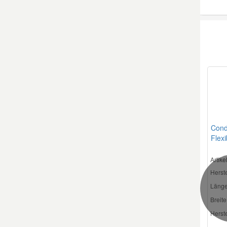
Cond
Flexi
Artik
Herste
Länge
Breite
Herste