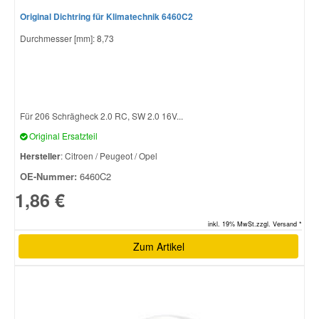
Original Dichtring für Klimatechnik 6460C2
Durchmesser [mm]: 8,73
Für 206 Schrägheck 2.0 RC, SW 2.0 16V...
Original Ersatzteil
Hersteller
: Citroen / Peugeot / Opel
OE-Nummer:
6460C2
1,86 €
inkl. 19% MwSt.zzgl. Versand *
Zum Artikel