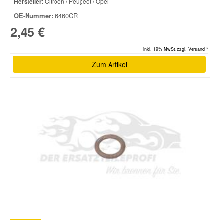
Hersteller
: Citroen / Peugeot / Opel
OE-Nummer:
6460CR
2,45 €
inkl. 19% MwSt.zzgl. Versand *
Zum Artikel