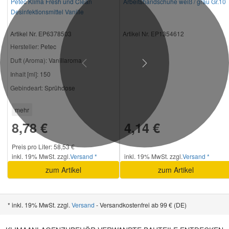
Petec Klima Fresh und Clean
Arbeitshandschuhe weiß / grau Gr.10
Desinfektionsmittel Vanille
Artikel Nr. EP6378503
Artikel Nr. EP1354612
Hersteller
: Petec
Duft (Aroma):
Vanillaroma
Previous
Next
Inhalt [ml]:
150
Gebindeart:
Sprühdose
mehr
8,78 €
4,14 €
Preis pro Liter: 58,53 €
inkl. 19% MwSt. zzgl.
Versand *
inkl. 19% MwSt. zzgl.
Versand *
zum Artikel
zum Artikel
* inkl. 19% MwSt. zzgl.
Versand
- Versandkostenfrei ab 99 € (DE)