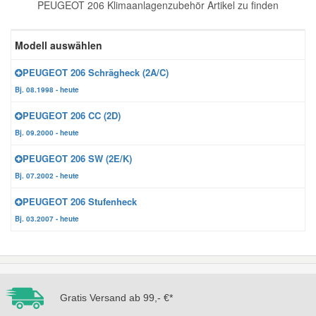
PEUGEOT 206 Klimaanlagenzubehör Artikel zu finden
Reparatur-Zubehör
Schlüsselgehäuse
Daewoo Ersatzteile
Scheibenreinigung
Modell auswählen
Karosserie Werkzeug
Werkstattbedarf
Daihatsu Ersatzteile
Zündanlage und Glühanlage
PEUGEOT 206 Schrägheck (2A/C)
Bj. 08.1998 - heute
Winter-Autozubehör
Dodge Ersatzteile
PEUGEOT 206 CC (2D)
Bj. 09.2000 - heute
Honda Ersatzteile
PEUGEOT 206 SW (2E/K)
Bj. 07.2002 - heute
Hyundai Ersatzteile
PEUGEOT 206 Stufenheck
Bj. 03.2007 - heute
Jeep Ersatzteile
Kia Ersatzteile
Gratis Versand ab 99,- €*
Lancia Ersatzteile