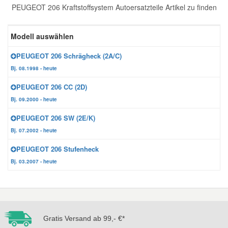
PEUGEOT 206 Kraftstoffsystem Autoersatzteile Artikel zu finden
Reparatur-Zubehör
Schlüsselgehäuse
Daewoo Ersatzteile
Scheibenreinigung
Modell auswählen
Karosserie Werkzeug
Werkstattbedarf
Daihatsu Ersatzteile
Zündanlage und Glühanlage
PEUGEOT 206 Schrägheck (2A/C)
Bj. 08.1998 - heute
Winter-Autozubehör
Dodge Ersatzteile
PEUGEOT 206 CC (2D)
Bj. 09.2000 - heute
Honda Ersatzteile
PEUGEOT 206 SW (2E/K)
Bj. 07.2002 - heute
Hyundai Ersatzteile
PEUGEOT 206 Stufenheck
Bj. 03.2007 - heute
Jeep Ersatzteile
Kia Ersatzteile
Gratis Versand ab 99,- €*
Lancia Ersatzteile