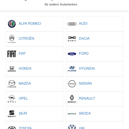
für andere Automarken
ALFA ROMEO
AUDI
CITROËN
DACIA
FIAT
FORD
HONDA
HYUNDAI
MAZDA
NISSAN
OPEL
RENAULT
SEAT
SKODA
TOYOTA
VW