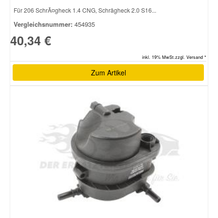
Für 206 SchrÃ¤gheck 1.4 CNG, Schrägheck 2.0 S16...
Vergleichsnummer:
454935
40,34 €
inkl. 19% MwSt.zzgl. Versand *
Zum Artikel