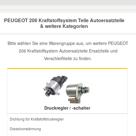
Mazda Ersatzteile
PEUGEOT 206 Kraftstoffsystem Teile Autoersatzteile
& weitere Kategorien
Mercedes Ersatzteile
Bitte wählen Sie eine Warengruppe aus, um weitere PEUGEOT
Mini Ersatzteile
206 Kraftstoffsystem Autoersatzteile Ersatzteile und
Verschleißteile zu finden.
Mitsubishi Ersatzteile
Nissan Ersatzteile
Porsche Ersatzteile
Druckregler / -schalter
Seat Ersatzteile
Dichtung für Kraftstoffdruckregler
Dieselvorwärmung
Skoda Ersatzteile