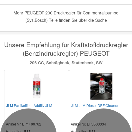
Mehr PEUGEOT 206 Druckregler für Commonrailpumpe
(Sys.Bosch) Teile finden Sie über die Suche
Unsere Empfehlung für Kraftstoffdruckregler
(Benzindruckregler) PEUGEOT
206 CC, Schrägheck, Stufenheck, SW
JLM Partikelfilter Additiv JLM
JLM JLM Diesel DPF Cleaner
Artikel Nr. EP1400762
Artikel Nr. EP3503334
Hersteller
: JLM
Hersteller
: JLM