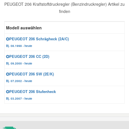
PEUGEOT 206 Kraftstoffdruckregler (Benzindruckregler) Artikel zu
Reparatur-Zubehör
Schlüsselgehäuse
Daewoo Ersatzteile
finden
Scheibenreinigung
Karosserie Werkzeug
Werkstattbedarf
Daihatsu Ersatzteile
Modell auswählen
Zündanlage und Glühanlage
PEUGEOT 206 Schrägheck (2A/C)
Winter-Autozubehör
Dodge Ersatzteile
Bj. 08.1998 - heute
PEUGEOT 206 CC (2D)
Honda Ersatzteile
Bj. 09.2000 - heute
PEUGEOT 206 SW (2E/K)
Hyundai Ersatzteile
Bj. 07.2002 - heute
PEUGEOT 206 Stufenheck
Jeep Ersatzteile
Bj. 03.2007 - heute
Kia Ersatzteile
Lancia Ersatzteile