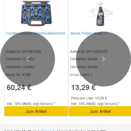
Condor Leitungs-Verschlussklemmen
Sonax Felgen Beast 1 l
Artikel Nr. EP1051343
Artikel Nr. EP11222472
Hersteller
: Condor
Hersteller
: Sonax
Previous
Next
Hersteller:
Condor
Hersteller:
Sonax
Herst.-Nr.:
4788
Inhalt [Liter]:
1
60,24 €
13,29 €
Preis pro Liter: 13,29 €
inkl. 19% MwSt. zzgl.
Versand *
inkl. 19% MwSt. zzgl.
Versand *
zum Artikel
zum Artikel