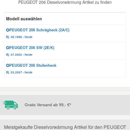
PEUGEOT 206 Dieselvorwärmung Artikel zu finden
Reparatur-Zubehör
Schlüsselgehäuse
Daewoo Ersatzteile
Scheibenreinigung
Modell auswählen
Karosserie Werkzeug
Werkstattbedarf
Daihatsu Ersatzteile
Zündanlage und Glühanlage
PEUGEOT 206 Schrägheck (2A/C)
Bj. 08.1998 - heute
Winter-Autozubehör
Dodge Ersatzteile
PEUGEOT 206 SW (2E/K)
Bj. 07.2002 - heute
Honda Ersatzteile
PEUGEOT 206 Stufenheck
Bj. 03.2007 - heute
Hyundai Ersatzteile
Jeep Ersatzteile
Gratis Versand ab 99,- €*
Kia Ersatzteile
Lancia Ersatzteile
Meistgekaufte Dieselvorwärmung Artikel für den PEUGEOT