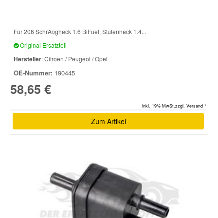
Smart Ersatzteile
Für 206 SchrÃ¤gheck 1.6 BiFuel, Stufenheck 1.4...
Original Ersatzteil
Suzuki Ersatzteile
Hersteller
: Citroen / Peugeot / Opel
OE-Nummer:
190445
Toyota Ersatzteile
58,65 €
inkl. 19% MwSt.zzgl. Versand *
Vauxhall Ersatzteile
Zum Artikel
Volvo Ersatzteile