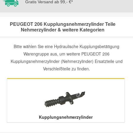
Gratis Versand ab 99,- €*
Mazda Ersatzteile
PEUGEOT 206 Kupplungsnehmerzylinder Teile
Nehmerzylinder & weitere Kategorien
Mercedes Ersatzteile
Bitte wählen Sie eine Hydraulische Kupplungsbetätigung
Mini Ersatzteile
Warengruppe aus, um weitere PEUGEOT 206
Kupplungsnehmerzylinder (Nehmerzylinder) Ersatzteile und
Mitsubishi Ersatzteile
Verschleißteile zu finden.
Nissan Ersatzteile
Porsche Ersatzteile
Seat Ersatzteile
Kupplungsnehmerzylinder
Skoda Ersatzteile