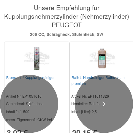
Unsere Empfehlung für
Kupplungsnehmerzylinder (Nehmerzylinder)
PEUGEOT
206 CC, Schrägheck, Stufenheck, SW
Bremsen- / Kupplungsreiniger
Rath´s Handreiniger-Raths clean
premium
Artikel Nr. EP1051616
Artikel Nr. EP11011326
Gebindeart:
Sprühdose
Hersteller
: Rath´s
Previous
Next
Inhalt [ml]:
500
Inhalt [Liter]:
2,5
chem. Eigenschaft:
CKW-frei
3,02 €
20,15 €