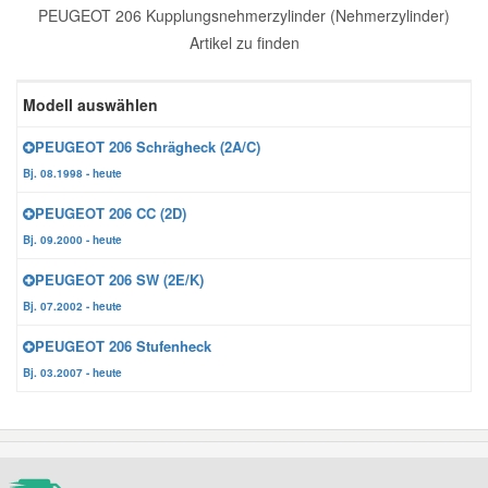
PEUGEOT 206 Kupplungsnehmerzylinder (Nehmerzylinder)
Reparatur-Zubehör
Schlüsselgehäuse
Daewoo Ersatzteile
Artikel zu finden
Scheibenreinigung
Karosserie Werkzeug
Werkstattbedarf
Daihatsu Ersatzteile
Modell auswählen
Zündanlage und Glühanlage
PEUGEOT 206 Schrägheck (2A/C)
Winter-Autozubehör
Dodge Ersatzteile
Bj. 08.1998 - heute
PEUGEOT 206 CC (2D)
Honda Ersatzteile
Bj. 09.2000 - heute
PEUGEOT 206 SW (2E/K)
Hyundai Ersatzteile
Bj. 07.2002 - heute
PEUGEOT 206 Stufenheck
Jeep Ersatzteile
Bj. 03.2007 - heute
Kia Ersatzteile
Lancia Ersatzteile