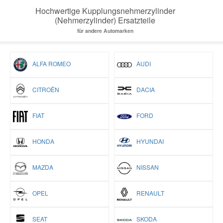
Hochwertige Kupplungsnehmerzylinder
(Nehmerzylinder) Ersatzteile
für andere Automarken
ALFA ROMEO
AUDI
CITROËN
DACIA
FIAT
FORD
HONDA
HYUNDAI
MAZDA
NISSAN
OPEL
RENAULT
SEAT
SKODA