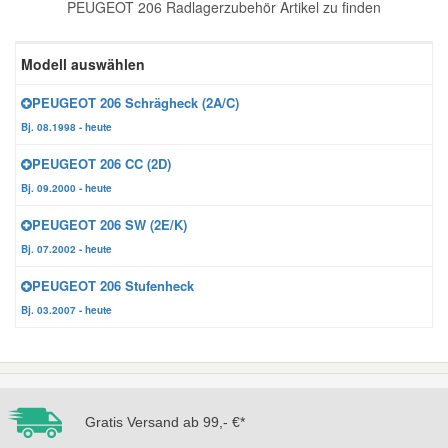
PEUGEOT 206 Radlagerzubehör Artikel zu finden
Reparatur-Zubehör
Schlüsselgehäuse
Daewoo Ersatzteile
Scheibenreinigung
Modell auswählen
Karosserie Werkzeug
Werkstattbedarf
Daihatsu Ersatzteile
Zündanlage und Glühanlage
PEUGEOT 206 Schrägheck (2A/C)
Bj. 08.1998 - heute
Winter-Autozubehör
Dodge Ersatzteile
PEUGEOT 206 CC (2D)
Bj. 09.2000 - heute
Honda Ersatzteile
PEUGEOT 206 SW (2E/K)
Bj. 07.2002 - heute
Hyundai Ersatzteile
PEUGEOT 206 Stufenheck
Bj. 03.2007 - heute
Jeep Ersatzteile
Kia Ersatzteile
Gratis Versand ab 99,- €*
Lancia Ersatzteile