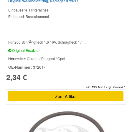
Original Wellendichtring, Radlager 372617
Einbauseite: Hinterachse
Einbauort: Bremstrommel
Für 206 SchrÃ¤gheck 1.6 16V, Schrägheck 1.4 i...
Original Ersatzteil
Hersteller
: Citroen / Peugeot / Opel
OE-Nummer:
372617
2,34 €
inkl. 19% MwSt.zzgl. Versand *
Zum Artikel