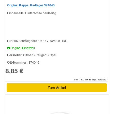
Original Kappe, Radlager 374045
Einbauseite: Hinterachse beidseitig
Für 206 SchrÃ¤gheck 1.6 16V, SW 2.0 HDi...
Original Ersatzteil
Hersteller
: Citroen / Peugeot / Opel
OE-Nummer:
374045
8,85 €
inkl. 19% MwSt.zzgl. Versand *
Zum Artikel