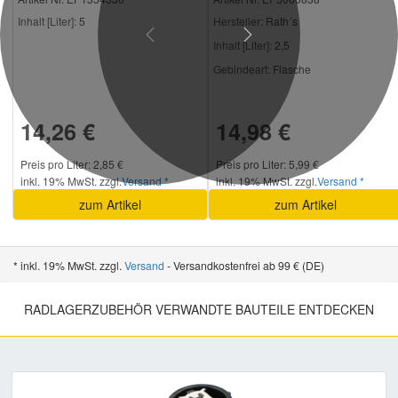
Inhalt [Liter]:
5
Hersteller
: Rath´s
Previous
Next
Inhalt [Liter]:
2,5
Gebindeart:
Flasche
14,26 €
14,98 €
Preis pro Liter: 2,85 €
Preis pro Liter: 5,99 €
inkl. 19% MwSt. zzgl.
Versand *
inkl. 19% MwSt. zzgl.
Versand *
zum Artikel
zum Artikel
* inkl. 19% MwSt. zzgl.
Versand
- Versandkostenfrei ab 99 € (DE)
RADLAGERZUBEHÖR VERWANDTE BAUTEILE ENTDECKEN
Previous
Nex