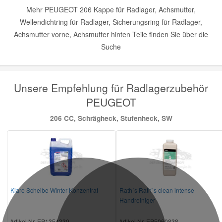
Mehr PEUGEOT 206 Kappe für Radlager, Achsmutter,
Wellendichtring für Radlager, Sicherungsring für Radlager,
Achsmutter vorne, Achsmutter hinten Teile finden Sie über die
Suche
Unsere Empfehlung für Radlagerzubehör
PEUGEOT
206 CC, Schrägheck, Stufenheck, SW
Klare Scheibe Winter-Konzentrat
Rath´s Rath`s clean intense
Handreiniger
Artikel Nr. EP1354330
Artikel Nr. EP5060838