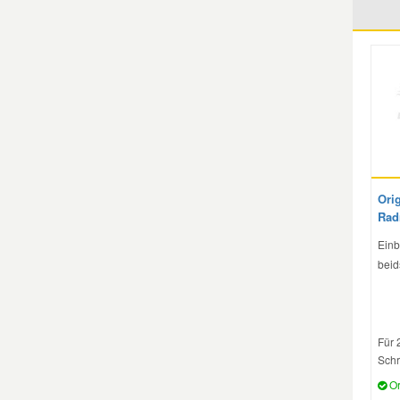
Mazda Ersatzteile
Mercedes Ersatzteile
Mini Ersatzteile
Mitsubishi Ersatzteile
Ori
Rad
Nissan Ersatzteile
Einb
beid
Porsche Ersatzteile
Für 
Seat Ersatzteile
Schr
Or
Skoda Ersatzteile