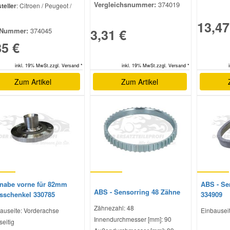
Vergleichsnummer:
374019
teller
: Citroen / Peugeot /
l
13,47
3,31 €
Nummer:
374045
85 €
inkl. 19% MwSt.zzgl. Versand *
inkl. 19% MwSt.zzgl. Versand *
Zum Artikel
Zum Artikel
nabe vorne für 82mm
ABS - Se
ABS - Sensorring 48 Zähne
sschenkel 330785
334909
Zähnezahl: 48
auseite: Vorderachse
Einbauseit
Innendurchmesser [mm]: 90
seitig