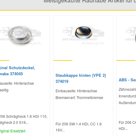
ginal Schutzdeckel,
nabe 374045
Staubkappe hinten (VPE 2)
ABS - Se
374019
auseite: Hinterachse
Zähnezahl
seitig
Einbauseite: Hinterachse
Innendurc
Bremsenart: Trommelbremse
Außendurc
206 Schrägheck 1.6 HDi 110,
ägheck 2.0 S16...
Für 206 C
Für 206 SW 1.4 HDi, CC 1.6
HDi...
16V...
iginal Ersatzteil