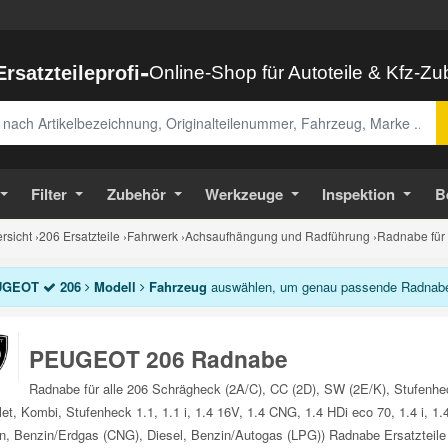
-
Ersatzteileprofi
Online-Shop für Autoteile & Kfz-Z
abe
Filter
Zubehör
Werkzeuge
Inspektion
B
sicht
›
206 Ersatzteile
›
Fahrwerk
›
Achsaufhängung und Radführung
›
Radnabe für
UGEOT
206
Modell
Fahrzeug
auswählen, um genau passende Radnabe A
PEUGEOT 206 Radnabe
Radnabe für alle 206 Schrägheck (2A/C), CC (2D), SW (2E/K), Stufenh
let, Kombi, Stufenheck 1.1, 1.1 i, 1.4 16V, 1.4 CNG, 1.4 HDi eco 70, 1.4 i,
n, Benzin/Erdgas (CNG), Diesel, Benzin/Autogas (LPG)) Radnabe Ersatzteile