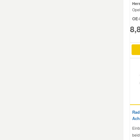
Hers
Ope
Smart Ersatzteile
OE-
8,
Suzuki Ersatzteile
Toyota Ersatzteile
Vauxhall Ersatzteile
Volvo Ersatzteile
Rad
Ach
Einb
beid