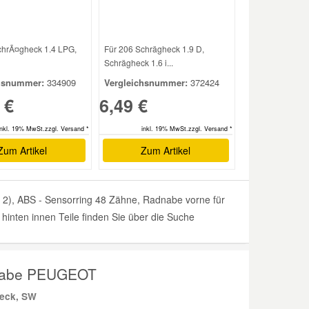
chrÃ¤gheck 1.4 LPG,
Für 206 Schrägheck 1.9 D,
Schrägheck 1.6 i...
hsnummer:
334909
Vergleichsnummer:
372424
 €
6,49 €
inkl. 19% MwSt.zzgl. Versand *
inkl. 19% MwSt.zzgl. Versand *
Zum Artikel
Zum Artikel
), ABS - Sensorring 48 Zähne, Radnabe vorne für
inten innen Teile finden Sie über die Suche
dnabe PEUGEOT
heck, SW