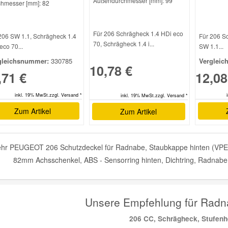
Außendurchmesser [mm]: 99
hmesser [mm]: 82
Für 206 Schrägheck 1.4 HDi eco
206 SW 1.1, Schrägheck 1.4
Für 206 S
70, Schrägheck 1.4 i...
eco 70...
SW 1.1...
gleichsnummer:
330785
Vergleic
10,78 €
,71 €
12,08
inkl. 19% MwSt.zzgl. Versand *
inkl. 19% MwSt.zzgl. Versand *
Zum Artikel
Zum Artikel
hr PEUGEOT 206 Schutzdeckel für Radnabe, Staubkappe hinten (VPE 2
82mm Achsschenkel, ABS - Sensorring hinten, Dichtring, Radnabe h
Unsere Empfehlung für Ra
206 CC, Schrägheck, Stufen