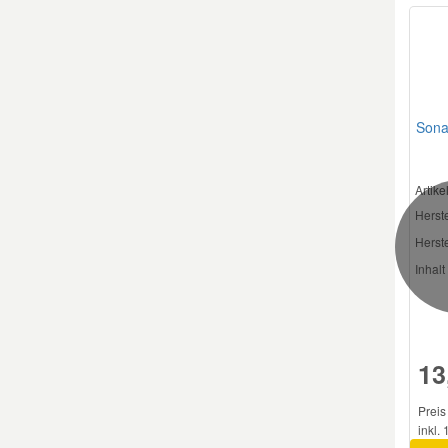
Sona
Artik
Herste
Herste
Inhalt 
13
Preis
inkl.