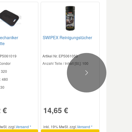
echaniker
SWIPEX Reinigungstücher
tte
 EP5061019
Artikel Nr. EP5061050
 Condor
Anzahl Teile / Inhalt [St.]:
100
320
Next
:
480
30
 €
14,65 €
wSt. zzgl.
Versand *
inkl. 19% MwSt. zzgl.
Versand *