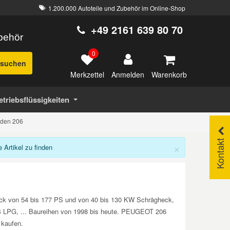
1.200.000 Autoteile und Zubehör im Online-Shop
+49 2161 639 80 70
ubehör
0
suchen
Merkzettel
Warenkorb
Anmelden
etriebsflüssigkeiten
 den 206
Kontakt
×
rtikel zu finden
eck von 54 bis 177 PS und von 40 bis 130 KW Schrägheck,
 1.4 LPG, ... Baureihen von 1998 bis heute. PEUGEOT 206
 kaufen.