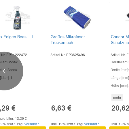
x Felgen Beast 1 l
Großes Mikrofaser
Condor M
Trockentuch
Schutzma
el Nr. EP11222472
Artikel Nr. EP3625496
Artikel Nr.
ller
: Sonax
Hersteller
:
ller:
Sonax
Breite [mm]:
Previous
[Liter]:
1
Länge [mm]
Höhe [mm]:
mehr
,29 €
6,63 €
20,62
 pro Liter: 13,29 €
 19% MwSt. zzgl.
Versand *
inkl. 19% MwSt. zzgl.
Versand *
inkl. 19% M