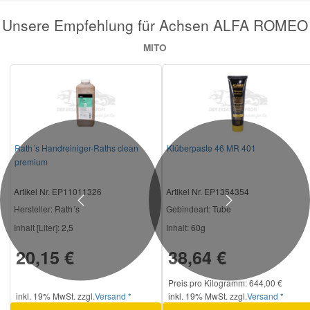
Unsere Empfehlung für Achsen ALFA ROMEO
MITO
Rath´s Handreiniger-Raths clean
Klüberpaste 46 MR 401
premium
Artikel Nr. EP11011326
Artikel Nr. EP1354354
Previous
Next
Hersteller
: Rath´s
Gebindeart:
Tube
Inhalt [Liter]:
2,5
Inhalt:
60g
20,15 €
38,64 €
Preis pro Kilogramm: 644,00 €
inkl. 19% MwSt. zzgl.
Versand *
inkl. 19% MwSt. zzgl.
Versand *