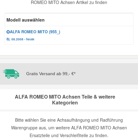
ROMEO MITO Achsen Artikel zu finden
Reparatur-Zubehör
Schlüsselgehäuse
Daewoo Ersatzteile
Scheibenreinigung
Modell auswählen
Karosserie Werkzeug
Werkstattbedarf
Daihatsu Ersatzteile
Zündanlage und Glühanlage
ALFA ROMEO MITO (955_)
Bj. 08.2008 - heute
Winter-Autozubehör
Dodge Ersatzteile
Honda Ersatzteile
Gratis Versand ab 99,- €*
Hyundai Ersatzteile
ALFA ROMEO MITO Achsen Teile & weitere
Jeep Ersatzteile
Kategorien
Kia Ersatzteile
Bitte wählen Sie eine Achsaufhängung und Radführung
Warengruppe aus, um weitere ALFA ROMEO MITO Achsen
Lancia Ersatzteile
Ersatzteile und Verschleißteile zu finden.