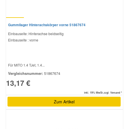
Gummilager Hinterachskörper vorne 51867674
Einbauseite: Hinterachse beidseitig
Einbauseite : vorne
Für MITO 1.4 TJet, 1.4...
Vergleichsnummer:
51867674
13,17 €
inkl. 19% MwSt.zzgl. Versand *
Zum Artikel