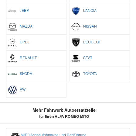
JEEP
LANCIA
MAZDA
NISSAN
OPEL
PEUGEOT
RENAULT
SEAT
SKODA
TOYOTA
VW
Mehr Fahrwerk Autoersatzteile
für Ihren ALFA ROMEO MITO
MITO Achsaufhängung und Radführung