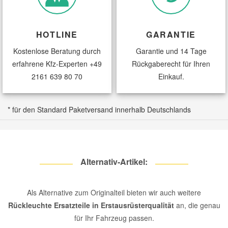
Smart Ersatzteile
HOTLINE
GARANTIE
Kostenlose Beratung durch
Garantie und 14 Tage
Suzuki Ersatzteile
erfahrene Kfz-Experten
+49
Rückgaberecht für Ihren
2161 639 80 70
Einkauf.
Toyota Ersatzteile
* für den Standard Paketversand innerhalb Deutschlands
Vauxhall Ersatzteile
Volvo Ersatzteile
Alternativ-Artikel:
Als Alternative zum Originalteil bieten wir auch weitere
Rückleuchte Ersatzteile in Erstausrüsterqualität
an, die genau
für Ihr Fahrzeug passen.