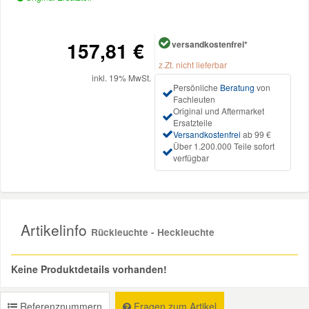
Reparatur-Zubehör
Schlüsselgehäuse
Daewoo Ersatzteile
Scheibenreinigung
157,81 €
versandkostenfrei*
Karosserie Werkzeug
Werkstattbedarf
Daihatsu Ersatzteile
z.Zt. nicht lieferbar
Zündanlage und Glühanlage
inkl. 19% MwSt.
Persönliche
Beratung
von
Winter-Autozubehör
Fachleuten
Dodge Ersatzteile
Original und Aftermarket
Ersatzteile
Versandkostenfrei
ab 99 €
Honda Ersatzteile
Über 1.200.000 Teile sofort
verfügbar
Hyundai Ersatzteile
Jeep Ersatzteile
Artikelinfo
Rückleuchte - Heckleuchte
Kia Ersatzteile
Keine Produktdetails vorhanden!
Lancia Ersatzteile
Referenznummern
Fragen zum Artikel