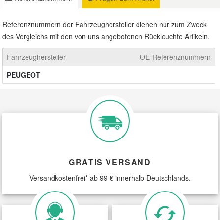
Mazda Ersatzteile
Referenznummern der Fahrzeughersteller dienen nur zum Zweck
des Vergleichs mit den von uns angebotenen Rückleuchte Artikeln.
Mercedes Ersatzteile
Fahrzeughersteller
OE-Referenznummern
PEUGEOT
Mini Ersatzteile
Mitsubishi Ersatzteile
Nissan Ersatzteile
GRATIS VERSAND
Porsche Ersatzteile
Versandkostenfrei* ab 99 € innerhalb Deutschlands.
Seat Ersatzteile
Skoda Ersatzteile