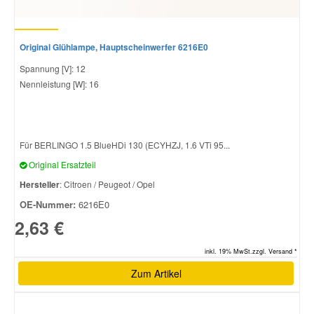
Original Glühlampe, Hauptscheinwerfer 6216E0
Spannung [V]: 12
Nennleistung [W]: 16
Für BERLINGO 1.5 BlueHDi 130 (ECYHZJ, 1.6 VTi 95...
Original Ersatzteil
Hersteller
: Citroen / Peugeot / Opel
OE-Nummer:
6216E0
2,63 €
inkl. 19% MwSt.zzgl. Versand *
Zum Artikel