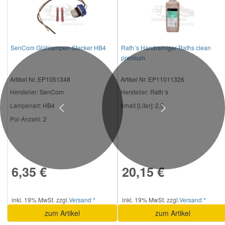
SenCom Glühlampen-Stecker HB4
Rath´s Handreiniger-Raths clean
premium
Artikel Nr. EP1051348
Artikel Nr. EP11011326
Hersteller
: SenCom
Hersteller
: Rath´s
Lampenart:
HB4
Inhalt [Liter]:
2,5
Previous
Next
Pol-Anzahl:
2
6,35 €
20,15 €
inkl. 19% MwSt. zzgl.
Versand *
inkl. 19% MwSt. zzgl.
Versand *
zum Artikel
zum Artikel