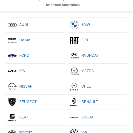
für andere Automarken
AUDI
BMW
DACIA
FIAT
FORD
HYUNDAI
KIA
MAZDA
NISSAN
OPEL
PEUGEOT
RENAULT
SEAT
SKODA
TOYOTA
VW