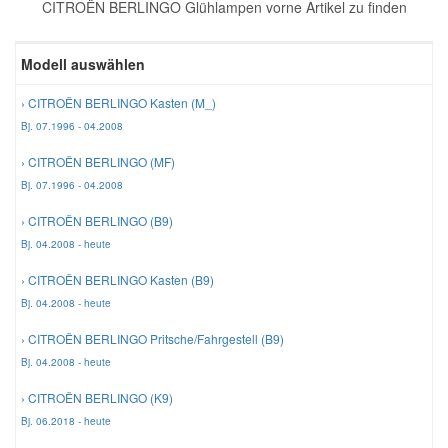
CITROËN BERLINGO Glühlampen vorne Artikel zu finden
Reparatur-Zubehör
Schlüsselgehäuse
Daewoo Ersatzteile
Scheibenreinigung
Modell auswählen
Karosserie Werkzeug
Werkstattbedarf
Daihatsu Ersatzteile
Zündanlage und Glühanlage
› CITROËN BERLINGO Kasten (M_)
Bj. 07.1996 - 04.2008
Winter-Autozubehör
Dodge Ersatzteile
› CITROËN BERLINGO (MF)
Bj. 07.1996 - 04.2008
Honda Ersatzteile
› CITROËN BERLINGO (B9)
Bj. 04.2008 - heute
Hyundai Ersatzteile
› CITROËN BERLINGO Kasten (B9)
Bj. 04.2008 - heute
Jeep Ersatzteile
› CITROËN BERLINGO Pritsche/Fahrgestell (B9)
Bj. 04.2008 - heute
Kia Ersatzteile
› CITROËN BERLINGO (K9)
Bj. 06.2018 - heute
Lancia Ersatzteile