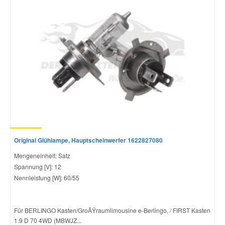
Original Glühlampe, Hauptscheinwerfer 1622827080
Mengeneinheit: Satz
Spannung [V]: 12
Nennleistung [W]: 60/55
Für BERLINGO Kasten/GroÃŸraumlimousine e-Berlingo, / FIRST Kasten
1.9 D 70 4WD (MBWJZ...