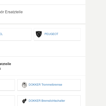
r Ersatzteile
EL
PEUGEOT
tzteile
R
DOKKER Trommelbremse
DOKKER Bremslichtschalter