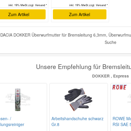
inkl. 19% MwSt.zzgl. Versand *
inkl. 19% MwSt.zzgl. Versand *
Zum Artikel
Zum Artikel
DACIA DOKKER Überwurfmutter für Bremsleitung 6,3mm, Überwurfmutte
Suche
Unsere Empfehlung für Bremslei
DOKKER , Express
sen- /
Arbeitshandschuhe schwarz
ROWE Mot
lungsreiniger
Gr.8
RSI SAE 5