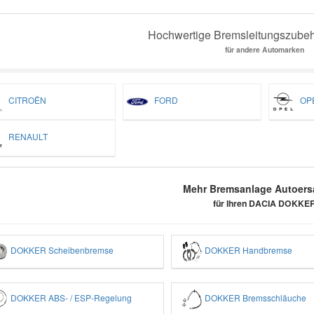
Hochwertige Bremsleitungszubehö
für andere Automarken
CITROËN
FORD
OP
RENAULT
Mehr Bremsanlage Autoersa
für Ihren DACIA DOKKE
DOKKER Scheibenbremse
DOKKER Handbremse
DOKKER ABS- / ESP-Regelung
DOKKER Bremsschläuche