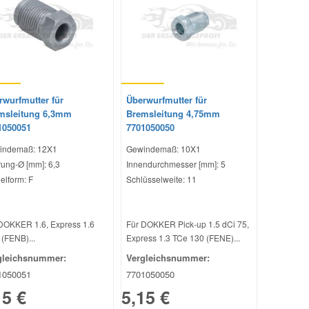
rwurfmutter für
Überwurfmutter für
msleitung 6,3mm
Bremsleitung 4,75mm
1050051
7701050050
indemaß: 12X1
Gewindemaß: 10X1
ung-Ø [mm]: 6,3
Innendurchmesser [mm]: 5
elform: F
Schlüsselweite: 11
DOKKER 1.6, Express 1.6
Für DOKKER Pick-up 1.5 dCi 75,
(FENB)...
Express 1.3 TCe 130 (FENE)...
gleichsnummer:
Vergleichsnummer:
1050051
7701050050
15 €
5,15 €