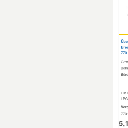
Mazda Ersatzteile
Mercedes Ersatzteile
Übe
Mini Ersatzteile
Bre
770
Mitsubishi Ersatzteile
Gew
Bohr
Börd
Nissan Ersatzteile
Für 
Porsche Ersatzteile
LPG 
Ver
Seat Ersatzteile
770
5,
Skoda Ersatzteile