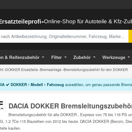
-
Ersatzteileprofi
Online-Shop für Autoteile & Kfz-Z
abe
en & Reifenzubehör
Filter
Zubehör
Werkzeuge
ht
›
DOKKER Ersatzteile
›
Bremsanlage
›
Bremsleitungszubehör für den DOKKER
IA
DOKKER
Modell
Fahrzeug
auswählen, um genau passende Bremsle
DACIA DOKKER Bremsleitungszubehö
Bremsleitungszubehör für alle DOKKER , Express von 75 bis 116 PS und
G, 1.2 TCe 115 Baureihen von 2012 bis heute. DACIA DOKKER (Benzin, Dies
teile kaufen.