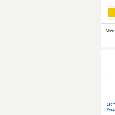
Smart Ersatzteile
Suzuki Ersatzteile
Mehr 
Toyota Ersatzteile
Vauxhall Ersatzteile
Volvo Ersatzteile
Brem
Kupp