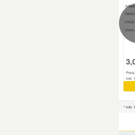
Artik
Gebin
Inhalt 
chem.
3,
Preis 
inkl.
* inkl.