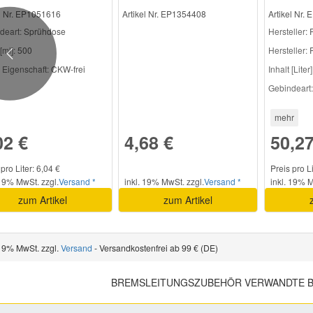
el Nr. EP1051616
Artikel Nr. EP1354408
Artikel Nr.
deart:
Sprühdose
Hersteller
:
[ml]:
500
Hersteller:
Previous
 Eigenschaft:
CKW-frei
Inhalt [Liter]
Gebindeart:
mehr
02 €
4,68 €
50,27
pro Liter: 6,04 €
Preis pro L
 19% MwSt. zzgl.
Versand *
inkl. 19% MwSt. zzgl.
Versand *
inkl. 19% M
zum Artikel
zum Artikel
 19% MwSt. zzgl.
Versand
- Versandkostenfrei ab 99 € (DE)
BREMSLEITUNGSZUBEHÖR VERWANDTE B