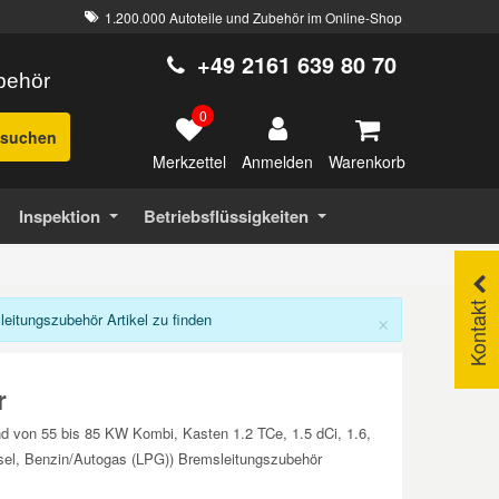
1.200.000 Autoteile und Zubehör im Online-Shop
+49 2161 639 80 70
ubehör
0
suchen
Merkzettel
Warenkorb
Anmelden
Inspektion
Betriebsflüssigkeiten
Kontakt
×
itungszubehör Artikel zu finden
r
 von 55 bis 85 KW Kombi, Kasten 1.2 TCe, 1.5 dCi, 1.6,
el, Benzin/Autogas (LPG)) Bremsleitungszubehör