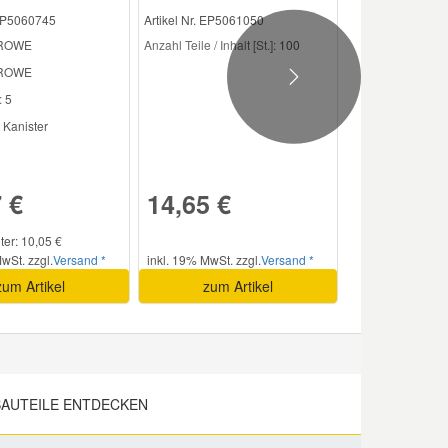
 EP5060745
Artikel Nr. EP5061050
 ROWE
Anzahl Teile / Inhalt [St.]:
100
ROWE
Next
:
5
Kanister
 €
14,65 €
iter: 10,05 €
wSt. zzgl.
Versand *
inkl. 19% MwSt. zzgl.
Versand *
zum Artikel
zum Artikel
AUTEILE ENTDECKEN