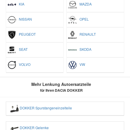
KIA
MAZDA
NISSAN
OPEL
PEUGEOT
RENAULT
SEAT
SKODA
VOLVO
VW
Mehr Lenkung Autoersatzteile
für Ihren DACIA DOKKER
DOKKER Spurstangeneinzelteile
DOKKER Gelenke