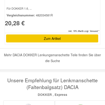
Für DOKKER 1.6, ...
Smart Ersatzteile
Vergleichsnummer:
482034581R
20,28 €
Suzuki Ersatzteile
inkl. 19% MwSt.zzgl. Versand *
Zum Artikel
Toyota Ersatzteile
Vauxhall Ersatzteile
Mehr DACIA DOKKER Lenkungsmanschette Teile finden Sie über
die Suche
Volvo Ersatzteile
Unsere Empfehlung für Lenkmanschette
(Faltenbalgsatz) DACIA
DOKKER , Express