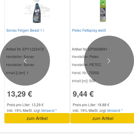
Sonax Felgen Beast 1 l
Petec Fettspray weiß
Artikel Nr. EP11222472
Artikel Nr. EP3658891
Hersteller
: Sonax
Hersteller
: Petec
Previous
Next
Hersteller:
Sonax
Hersteller:
PETEC
Inhalt [Liter]:
1
Herst.-Nr.:
70250
Inhalt [ml]:
500
13,29 €
9,44 €
Preis pro Liter: 13,29 €
Preis pro Liter: 18,88 €
inkl. 19% MwSt. zzgl.
Versand *
inkl. 19% MwSt. zzgl.
Versand *
zum Artikel
zum Artikel