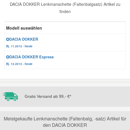
DACIA DOKKER Lenkmanschette (Faltenbalgsatz) Artikel zu
Reparatur-Zubehör
Schlüsselgehäuse
Daewoo Ersatzteile
finden
Scheibenreinigung
Karosserie Werkzeug
Werkstattbedarf
Daihatsu Ersatzteile
Modell auswählen
Zündanlage und Glühanlage
DACIA DOKKER
Winter-Autozubehör
Dodge Ersatzteile
Bj. 11.2012 - heute
DACIA DOKKER Express
Honda Ersatzteile
Bj. 12.2012 - heute
Hyundai Ersatzteile
Jeep Ersatzteile
Gratis Versand ab 99,- €*
Kia Ersatzteile
Meistgekaufte Lenkmanschette (Faltenbalg, -satz) Artikel für
den DACIA DOKKER
Lancia Ersatzteile