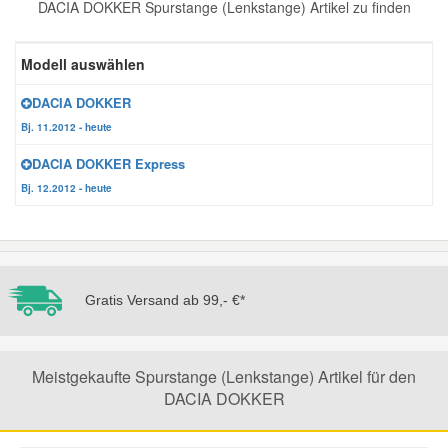
DACIA DOKKER Spurstange (Lenkstange) Artikel zu finden
Reparatur-Zubehör
Schlüsselgehäuse
Daewoo Ersatzteile
Scheibenreinigung
Modell auswählen
Karosserie Werkzeug
Werkstattbedarf
Daihatsu Ersatzteile
Zündanlage und Glühanlage
DACIA DOKKER
Bj. 11.2012 - heute
Winter-Autozubehör
Dodge Ersatzteile
DACIA DOKKER Express
Bj. 12.2012 - heute
Honda Ersatzteile
Hyundai Ersatzteile
Gratis Versand ab 99,- €*
Jeep Ersatzteile
Meistgekaufte Spurstange (Lenkstange) Artikel für den
Kia Ersatzteile
DACIA DOKKER
Lancia Ersatzteile