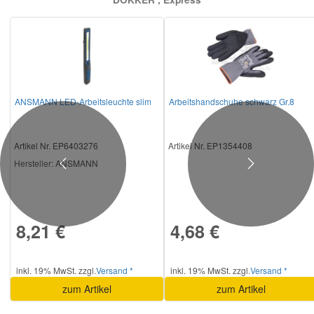
ANSMANN LED-Arbeitsleuchte slim
Arbeitshandschuhe schwarz Gr.8
Artikel Nr. EP6403276
Artikel Nr. EP1354408
Hersteller
: ANSMANN
Previous
Next
8,21 €
4,68 €
inkl. 19% MwSt. zzgl.
Versand *
inkl. 19% MwSt. zzgl.
Versand *
zum Artikel
zum Artikel