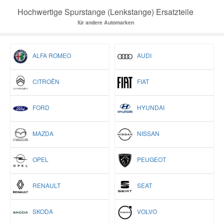
Hochwertige Spurstange (Lenkstange) Ersatzteile
für andere Automarken
ALFA ROMEO
AUDI
CITROËN
FIAT
FORD
HYUNDAI
MAZDA
NISSAN
OPEL
PEUGEOT
RENAULT
SEAT
SKODA
VOLVO