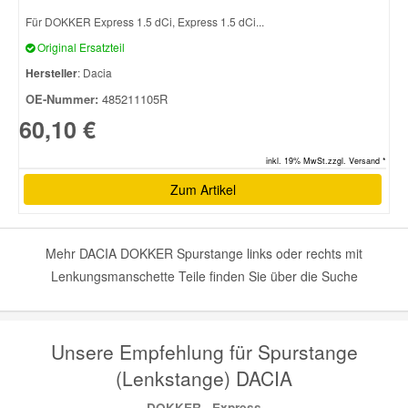
Für DOKKER Express 1.5 dCi, Express 1.5 dCi...
Smart Ersatzteile
Original Ersatzteil
Hersteller
: Dacia
Suzuki Ersatzteile
OE-Nummer:
485211105R
60,10 €
Toyota Ersatzteile
inkl. 19% MwSt.zzgl. Versand *
Zum Artikel
Vauxhall Ersatzteile
Mehr DACIA DOKKER Spurstange links oder rechts mit
Volvo Ersatzteile
Lenkungsmanschette Teile finden Sie über die Suche
Unsere Empfehlung für Spurstange
(Lenkstange) DACIA
DOKKER , Express