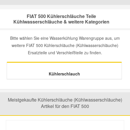
Mazda Ersatzteile
FIAT 500 Kühlerschläuche Teile
Kühlwasserschläuche & weitere Kategorien
Mercedes Ersatzteile
Bitte wählen Sie eine Wasserkühlung Warengruppe aus, um
weitere FIAT 500 Kühlerschläuche (Kühlwasserschläuche)
Mini Ersatzteile
Ersatzteile und Verschleißteile zu finden.
Mitsubishi Ersatzteile
Kühlerschlauch
Nissan Ersatzteile
Porsche Ersatzteile
Meistgekaufte Kühlerschläuche (Kühlwasserschläuche)
Artikel für den FIAT 500
Seat Ersatzteile
Skoda Ersatzteile