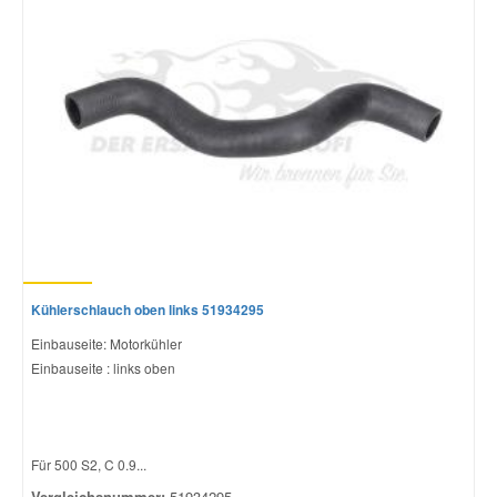
Smart Ersatzteile
Suzuki Ersatzteile
Toyota Ersatzteile
Vauxhall Ersatzteile
Volvo Ersatzteile
Kühlerschlauch oben links 51934295
Einbauseite: Motorkühler
Einbauseite : links oben
Für 500 S2, C 0.9...
Vergleichsnummer:
51934295