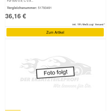
Für 500 0.9, C 0.9...
Vergleichsnummer:
51793491
36,16 €
inkl. 19% MwSt.zzgl. Versand *
Zum Artikel