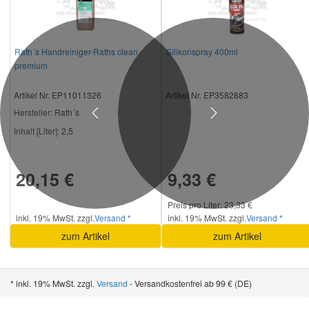
Rath´s Handreiniger-Raths clean
Silikonspray 400ml
premium
Artikel Nr. EP11011326
Artikel Nr. EP3582883
Hersteller
: Rath´s
Previous
Next
Inhalt [Liter]:
2,5
20,15 €
9,33 €
Preis pro Liter: 23,33 €
inkl. 19% MwSt. zzgl.
Versand *
inkl. 19% MwSt. zzgl.
Versand *
zum Artikel
zum Artikel
* inkl. 19% MwSt. zzgl.
Versand
- Versandkostenfrei ab 99 € (DE)