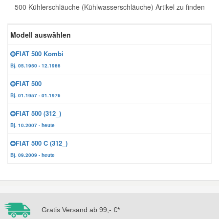
500 Kühlerschläuche (Kühlwasserschläuche) Artikel zu finden
Reparatur-Zubehör
Schlüsselgehäuse
Daewoo Ersatzteile
Scheibenreinigung
Modell auswählen
Karosserie Werkzeug
Werkstattbedarf
Daihatsu Ersatzteile
Zündanlage und Glühanlage
FIAT 500 Kombi
Bj. 05.1950 - 12.1966
Winter-Autozubehör
Dodge Ersatzteile
FIAT 500
Bj. 01.1957 - 01.1976
Honda Ersatzteile
FIAT 500 (312_)
Bj. 10.2007 - heute
Hyundai Ersatzteile
FIAT 500 C (312_)
Bj. 09.2009 - heute
Jeep Ersatzteile
Kia Ersatzteile
Gratis Versand ab 99,- €*
Lancia Ersatzteile