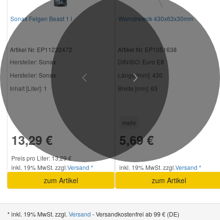
Sonax Felgen Beast 1 l
Warndreieck 430x63x30mm
Artikel Nr. EP11222472
Artikel Nr. EP1051638
Hersteller
: Sonax
DIN/ISO:
Euro E8
Hersteller:
Sonax
Länge [mm]:
430
Previous
Next
Inhalt [Liter]:
1
Breite [mm]:
63
mehr
13,29 €
5,69 €
Preis pro Liter: 13,29 €
inkl. 19% MwSt. zzgl.
Versand *
inkl. 19% MwSt. zzgl.
Versand *
zum Artikel
zum Artikel
* inkl. 19% MwSt. zzgl.
Versand
- Versandkostenfrei ab 99 € (DE)