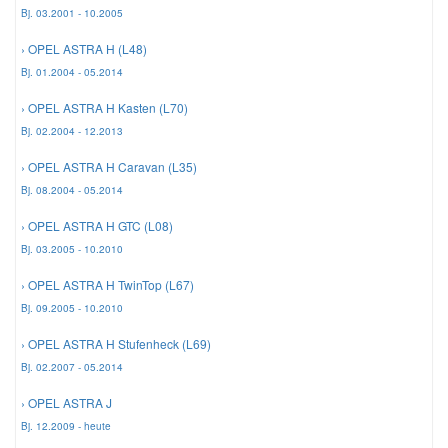
Bj. 03.2001 - 10.2005
› OPEL ASTRA H (L48)
Smart Ersatzteile
Bj. 01.2004 - 05.2014
Suzuki Ersatzteile
› OPEL ASTRA H Kasten (L70)
Bj. 02.2004 - 12.2013
Toyota Ersatzteile
› OPEL ASTRA H Caravan (L35)
Bj. 08.2004 - 05.2014
Vauxhall Ersatzteile
› OPEL ASTRA H GTC (L08)
Bj. 03.2005 - 10.2010
Volvo Ersatzteile
› OPEL ASTRA H TwinTop (L67)
Bj. 09.2005 - 10.2010
› OPEL ASTRA H Stufenheck (L69)
Bj. 02.2007 - 05.2014
› OPEL ASTRA J
Bj. 12.2009 - heute