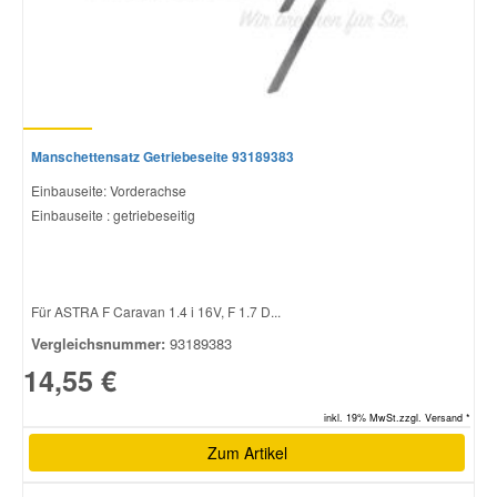
Manschettensatz Getriebeseite 93189383
Einbauseite: Vorderachse
Einbauseite : getriebeseitig
Für ASTRA F Caravan 1.4 i 16V, F 1.7 D...
Vergleichsnummer:
93189383
14,55 €
inkl. 19% MwSt.zzgl. Versand *
Zum Artikel