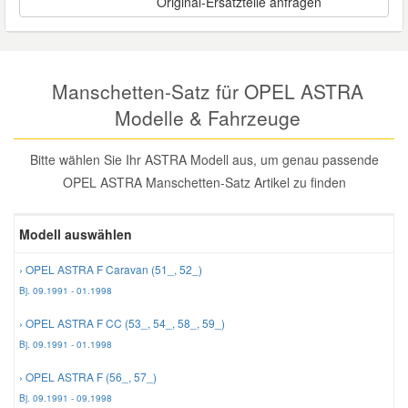
Original-Ersatzteile anfragen
Reparatur-Zubehör
Schlüsselgehäuse
Daewoo Ersatzteile
Scheibenreinigung
Karosserie Werkzeug
Werkstattbedarf
Daihatsu Ersatzteile
Manschetten-Satz für OPEL ASTRA
Zündanlage und Glühanlage
Modelle & Fahrzeuge
Winter-Autozubehör
Dodge Ersatzteile
Bitte wählen Sie Ihr ASTRA Modell aus, um genau passende
OPEL ASTRA Manschetten-Satz Artikel zu finden
Honda Ersatzteile
Modell auswählen
Hyundai Ersatzteile
› OPEL ASTRA F Caravan (51_, 52_)
Jeep Ersatzteile
Bj. 09.1991 - 01.1998
› OPEL ASTRA F CC (53_, 54_, 58_, 59_)
Kia Ersatzteile
Bj. 09.1991 - 01.1998
› OPEL ASTRA F (56_, 57_)
Lancia Ersatzteile
Bj. 09.1991 - 09.1998