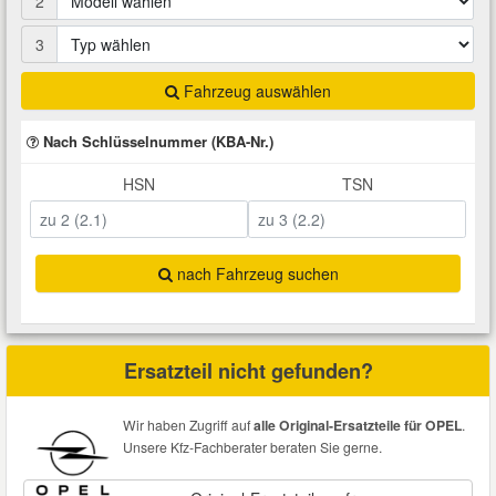
2
Total Motoröle
Druckluft Werkzeuge
Glühlampen
Montage
VW Ersatzteile
Heizung und Klimaanlage
3
Fahrwerk Werkzeuge
Kfz-Pflege
Reiniger
Fahrzeug auswählen
Abarth Ersatzteile
Kraftstoffsystem
Nach Schlüsselnummer (KBA-Nr.)
Halterung Abgasstrang
Kofferraumwanne
Rostlöser
Kühlung
Alfa Romeo Ersatzteile
HSN
TSN
Lenkung
Handwerkzeuge
Ladetechnik für Elektroautos
Scheibenkleber
Audi Ersatzteile
Motor
nach Fahrzeug suchen
Kfz Spezialwerkzeuge
Marderschutz
Schmiermittel
BMW Ersatzteile
Innenausstattung
Leitungsverbinder
Nachrüstwischer
Chevrolet Ersatzteile
Ersatzteil nicht gefunden?
Karosserieteile
Motortechnik Werkzeuge
Pannenhilfe
Chrysler Ersatzteile
Wir haben Zugriff auf
alle Original-Ersatzteile für OPEL
.
Räder und Reifen
Unsere Kfz-Fachberater beraten Sie gerne.
Prüf- und Messwerkzeuge
Reifen Zubehör
Cupra Ersatzteile
Riementrieb