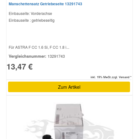
Manschettensatz Getriebeseite 13291743
Einbauseite: Vorderachse
Einbauseite : getriebeseitig
Für ASTRA F CC 1.6 Si, F CC 1.8 i...
Vergleichsnummer:
13291743
13,47 €
inkl. 19% MwSt.zzgl. Versand *
Zum Artikel