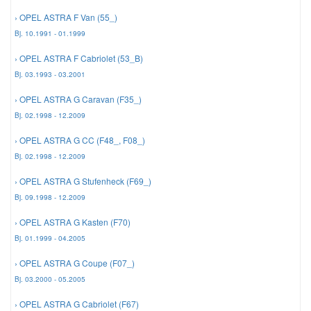
› OPEL ASTRA F Van (55_)
Mazda Ersatzteile
Bj. 10.1991 - 01.1999
› OPEL ASTRA F Cabriolet (53_B)
Mercedes Ersatzteile
Bj. 03.1993 - 03.2001
› OPEL ASTRA G Caravan (F35_)
Mini Ersatzteile
Bj. 02.1998 - 12.2009
› OPEL ASTRA G CC (F48_, F08_)
Mitsubishi Ersatzteile
Bj. 02.1998 - 12.2009
› OPEL ASTRA G Stufenheck (F69_)
Nissan Ersatzteile
Bj. 09.1998 - 12.2009
› OPEL ASTRA G Kasten (F70)
Porsche Ersatzteile
Bj. 01.1999 - 04.2005
› OPEL ASTRA G Coupe (F07_)
Seat Ersatzteile
Bj. 03.2000 - 05.2005
› OPEL ASTRA G Cabriolet (F67)
Skoda Ersatzteile