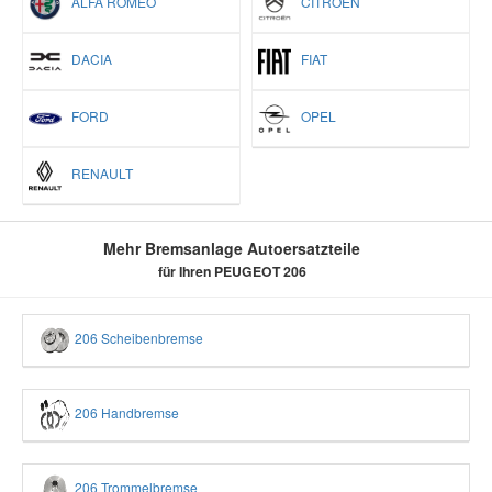
ALFA ROMEO
CITROËN
DACIA
FIAT
FORD
OPEL
RENAULT
Mehr Bremsanlage Autoersatzteile
für Ihren PEUGEOT 206
206 Scheibenbremse
206 Handbremse
206 Trommelbremse