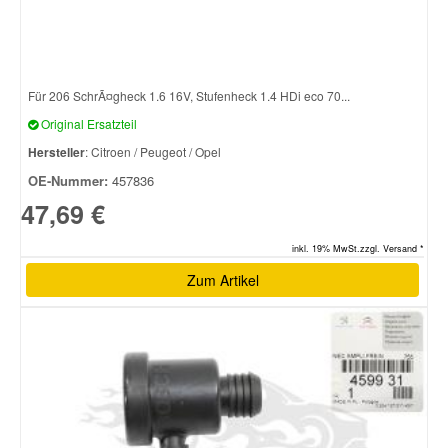
Für 206 SchrÃ¤gheck 1.6 16V, Stufenheck 1.4 HDi eco 70...
Original Ersatzteil
Hersteller
: Citroen / Peugeot / Opel
OE-Nummer:
457836
47,69 €
inkl. 19% MwSt.zzgl. Versand *
Zum Artikel