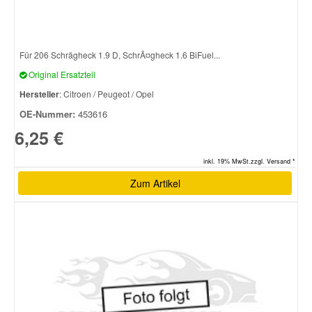
Für 206 Schrägheck 1.9 D, SchrÃ¤gheck 1.6 BiFuel...
Original Ersatzteil
Hersteller
: Citroen / Peugeot / Opel
OE-Nummer:
453616
6,25 €
inkl. 19% MwSt.zzgl. Versand *
Zum Artikel