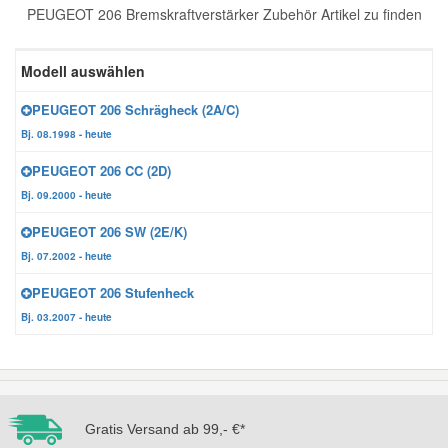
PEUGEOT 206 Bremskraftverstärker Zubehör Artikel zu finden
Reparatur-Zubehör
Schlüsselgehäuse
Daewoo Ersatzteile
Scheibenreinigung
Modell auswählen
Karosserie Werkzeug
Werkstattbedarf
Daihatsu Ersatzteile
Zündanlage und Glühanlage
PEUGEOT 206 Schrägheck (2A/C)
Bj. 08.1998 - heute
Winter-Autozubehör
Dodge Ersatzteile
PEUGEOT 206 CC (2D)
Bj. 09.2000 - heute
Honda Ersatzteile
PEUGEOT 206 SW (2E/K)
Bj. 07.2002 - heute
Hyundai Ersatzteile
PEUGEOT 206 Stufenheck
Bj. 03.2007 - heute
Jeep Ersatzteile
Kia Ersatzteile
Gratis Versand ab 99,- €*
Lancia Ersatzteile