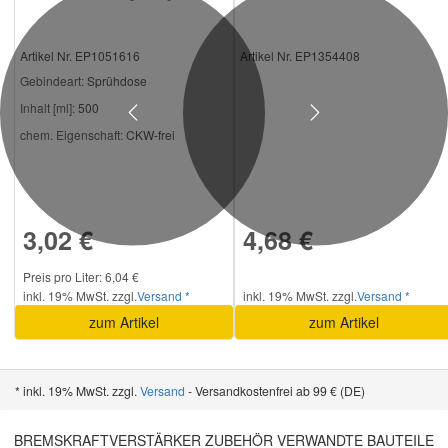
Artikel Nr. EP1051616
Artikel Nr. EP1354408
Gebindeart:
Sprühdose
Inhalt [ml]:
500
Previous
Next
chem. Eigenschaft:
CKW-frei
3,02 €
4,68 €
Preis pro Liter: 6,04 €
inkl. 19% MwSt. zzgl.
Versand *
inkl. 19% MwSt. zzgl.
Versand *
zum Artikel
zum Artikel
* inkl. 19% MwSt. zzgl.
Versand
- Versandkostenfrei ab 99 € (DE)
BREMSKRAFTVERSTÄRKER ZUBEHÖR VERWANDTE BAUTEILE