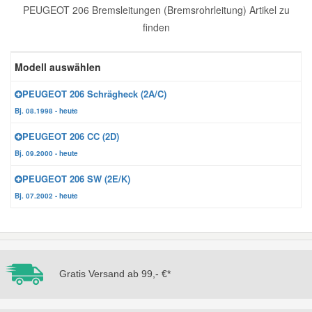
PEUGEOT 206 Bremsleitungen (Bremsrohrleitung) Artikel zu
Reparatur-Zubehör
Schlüsselgehäuse
Daewoo Ersatzteile
finden
Scheibenreinigung
Karosserie Werkzeug
Werkstattbedarf
Daihatsu Ersatzteile
Modell auswählen
Zündanlage und Glühanlage
PEUGEOT 206 Schrägheck (2A/C)
Winter-Autozubehör
Dodge Ersatzteile
Bj. 08.1998 - heute
PEUGEOT 206 CC (2D)
Honda Ersatzteile
Bj. 09.2000 - heute
PEUGEOT 206 SW (2E/K)
Hyundai Ersatzteile
Bj. 07.2002 - heute
Jeep Ersatzteile
Kia Ersatzteile
Gratis Versand ab 99,- €*
Lancia Ersatzteile