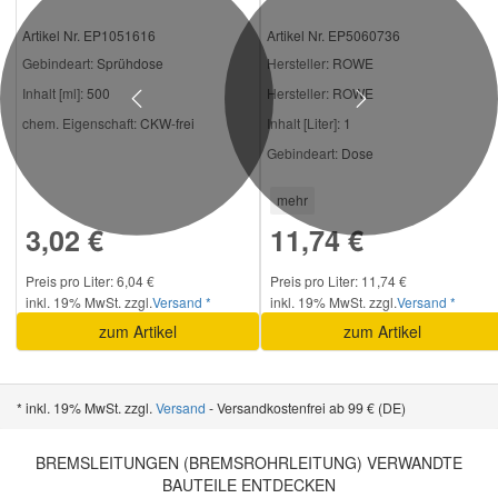
Artikel Nr. EP1051616
Artikel Nr. EP5060736
Gebindeart:
Sprühdose
Hersteller
: ROWE
Inhalt [ml]:
500
Hersteller:
ROWE
Previous
Next
chem. Eigenschaft:
CKW-frei
Inhalt [Liter]:
1
Gebindeart:
Dose
mehr
3,02 €
11,74 €
Preis pro Liter: 6,04 €
Preis pro Liter: 11,74 €
inkl. 19% MwSt. zzgl.
Versand *
inkl. 19% MwSt. zzgl.
Versand *
zum Artikel
zum Artikel
* inkl. 19% MwSt. zzgl.
Versand
- Versandkostenfrei ab 99 € (DE)
BREMSLEITUNGEN (BREMSROHRLEITUNG) VERWANDTE
BAUTEILE ENTDECKEN