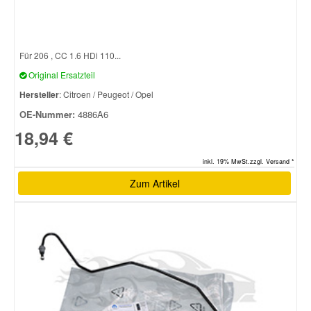
Für 206 , CC 1.6 HDi 110...
Original Ersatzteil
Hersteller
: Citroen / Peugeot / Opel
OE-Nummer:
4886A6
18,94 €
inkl. 19% MwSt.zzgl. Versand *
Zum Artikel