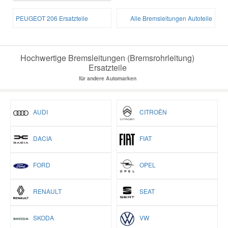
PEUGEOT 206 Ersatzteile
Alle Bremsleitungen Autoteile
Hochwertige Bremsleitungen (Bremsrohrleitung)
Ersatzteile
für andere Automarken
AUDI
CITROËN
DACIA
FIAT
FORD
OPEL
RENAULT
SEAT
SKODA
VW