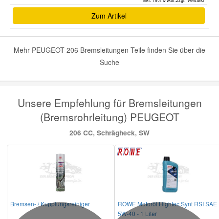
inkl. 19% MwSt.zzgl. Versand *
Zum Artikel
Mehr PEUGEOT 206 Bremsleitungen Teile finden Sie über die
Suche
Unsere Empfehlung für Bremsleitungen
(Bremsrohrleitung) PEUGEOT
206 CC, Schrägheck, SW
Bremsen- / Kupplungsreiniger
ROWE Motoröl Hightec Synt RSI SAE
5W-40 - 1 Liter