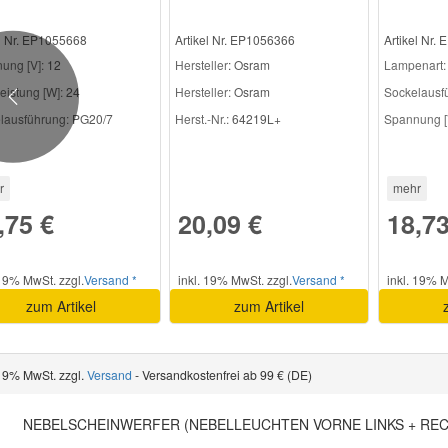
el Nr. EP1055668
Artikel Nr. EP1056366
Artikel Nr.
ung [V]:
12
Hersteller
: Osram
Lampenart:
eistung [W]:
24
Hersteller:
Osram
Sockelausf
Previous
lausführung:
PG20/7
Herst.-Nr.:
64219L+
Spannung [
r
mehr
,75 €
20,09 €
18,73
 19% MwSt. zzgl.
Versand *
inkl. 19% MwSt. zzgl.
Versand *
inkl. 19% M
zum Artikel
zum Artikel
 19% MwSt. zzgl.
Versand
- Versandkostenfrei ab 99 € (DE)
NEBELSCHEINWERFER (NEBELLEUCHTEN VORNE LINKS + RE