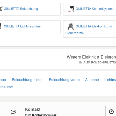
GIULIETTA Beleuchtung
GIULIETTA Komfortsysteme
GIULIETTA Lichtmaschine
GIULIETTA Elektronik und
Steuergeräte
Weitere Elektrik & Elektron
für ALFA ROMEO GIULIETT
sser
Beleuchtung hinten
Beleuchtung vorne
Antenne
Lichtma
lbäume
Kontakt
zum Kontaktformular