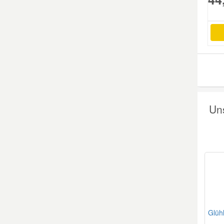
Mazda Ersatzteile
Mercedes Ersatzteile
Mini Ersatzteile
Un
Mitsubishi Ersatzteile
Nissan Ersatzteile
Porsche Ersatzteile
Seat Ersatzteile
Glüh
Skoda Ersatzteile