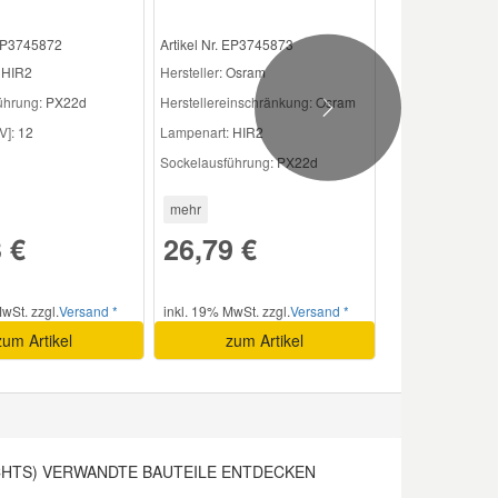
 EP3745872
Artikel Nr. EP3745873
HIR2
Hersteller
: Osram
ührung:
PX22d
Herstellereinschränkung:
Osram
Next
V]:
12
Lampenart:
HIR2
Sockelausführung:
PX22d
mehr
 €
26,79 €
wSt. zzgl.
Versand *
inkl. 19% MwSt. zzgl.
Versand *
zum Artikel
zum Artikel
CHTS) VERWANDTE BAUTEILE ENTDECKEN