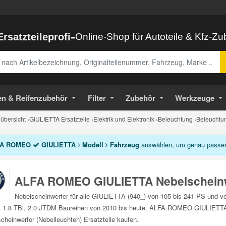
-
Ersatzteileprofi
Online-Shop für Autoteile & Kfz-Z
abe
en & Reifenzubehör
Filter
Zubehör
Werkzeuge
bersicht
›
GIULIETTA Ersatzteile
›
Elektrik und Elektronik
›
Beleuchtung
›
Beleuchtu
A ROMEO
GIULIETTA
Modell
Fahrzeug
auswählen, um genau passend
ALFA ROMEO GIULIETTA Nebelschein
Nebelscheinwerfer für alle GIULIETTA (940_) von 105 bis 241 PS und v
1.8 TBi, 2.0 JTDM Baureihen von 2010 bis heute. ALFA ROMEO GIULIETTA 
cheinwerfer (Nebelleuchten) Ersatzteile kaufen.