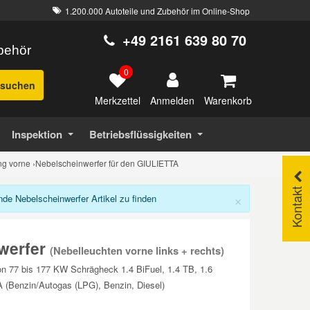
1.200.000 Autoteile und Zubehör im Online-Shop
+49 2161 639 80 70
ubehör
0
suchen
Merkzettel
Warenkorb
Anmelden
Inspektion
Betriebsflüssigkeiten
ng vorne
›
Nebelscheinwerfer für den GIULIETTA
Kontakt
×
e Nebelscheinwerfer Artikel zu finden
werfer
(Nebelleuchten vorne links + rechts)
on 77 bis 177 KW Schrägheck 1.4 BiFuel, 1.4 TB, 1.6
(Benzin/Autogas (LPG), Benzin, Diesel)