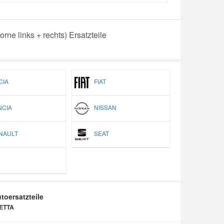
ne links + rechts) Ersatzteile
IA
FIAT
CIA
NISSAN
AULT
SEAT
toersatzteile
IETTA