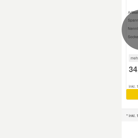
Artik
Smart Ersatzteile
Spann
Nennl
Suzuki Ersatzteile
Socke
Toyota Ersatzteile
meh
34
Vauxhall Ersatzteile
Volvo Ersatzteile
inkl.
* inkl.