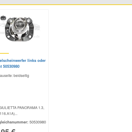
elscheinwerfer links oder
ht 50530980
auseite: beidseitig
 GIULIETTA PANORAMA 1.3,
(116.A1A)...
gleichsnummer:
50530980
,95 €