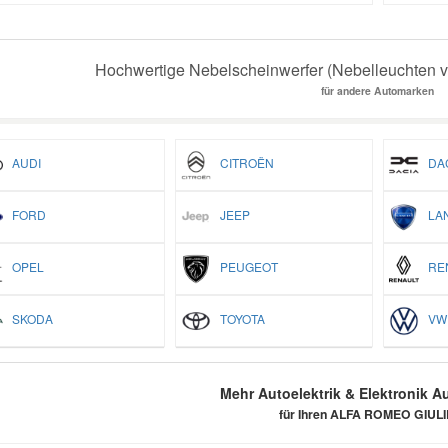
Hochwertige Nebelscheinwerfer (Nebelleuchten vor
für andere Automarken
AUDI
CITROËN
DAC
FORD
JEEP
LAN
OPEL
PEUGEOT
REN
SKODA
TOYOTA
VW
Mehr Autoelektrik & Elektronik Au
für Ihren ALFA ROMEO GIUL