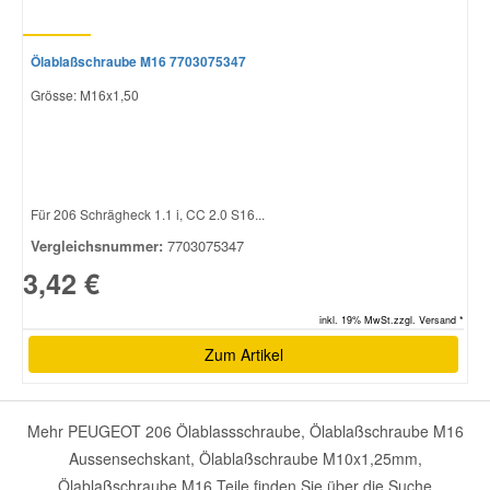
Ölablaßschraube M16 7703075347
Grösse: M16x1,50
Für 206 Schrägheck 1.1 i, CC 2.0 S16...
Vergleichsnummer:
7703075347
3,42 €
inkl. 19% MwSt.zzgl. Versand *
Zum Artikel
Mehr PEUGEOT 206 Ölablassschraube, Ölablaßschraube M16
Aussensechskant, Ölablaßschraube M10x1,25mm,
Ölablaßschraube M16 Teile finden Sie über die Suche