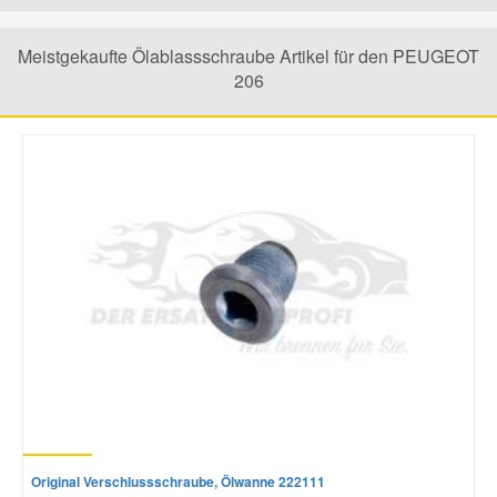
Mazda Ersatzteile
Meistgekaufte Ölablassschraube Artikel für den PEUGEOT
206
Mercedes Ersatzteile
Mini Ersatzteile
Mitsubishi Ersatzteile
Nissan Ersatzteile
Porsche Ersatzteile
Seat Ersatzteile
Original Verschlussschraube, Ölwanne 222111
Skoda Ersatzteile