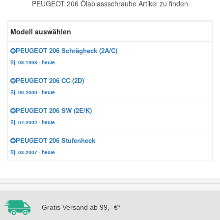
PEUGEOT 206 Ölablassschraube Artikel zu finden
Reparatur-Zubehör
Schlüsselgehäuse
Daewoo Ersatzteile
Scheibenreinigung
Modell auswählen
Karosserie Werkzeug
Werkstattbedarf
Daihatsu Ersatzteile
Zündanlage und Glühanlage
PEUGEOT 206 Schrägheck (2A/C)
Bj. 08.1998 - heute
Winter-Autozubehör
Dodge Ersatzteile
PEUGEOT 206 CC (2D)
Bj. 09.2000 - heute
Honda Ersatzteile
PEUGEOT 206 SW (2E/K)
Bj. 07.2002 - heute
Hyundai Ersatzteile
PEUGEOT 206 Stufenheck
Bj. 03.2007 - heute
Jeep Ersatzteile
Kia Ersatzteile
Gratis Versand ab 99,- €*
Lancia Ersatzteile