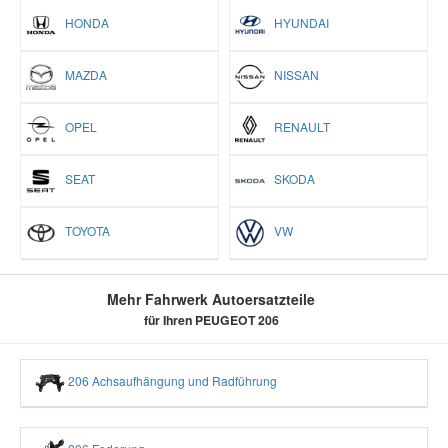
HONDA
HYUNDAI
MAZDA
NISSAN
OPEL
RENAULT
SEAT
SKODA
TOYOTA
VW
Mehr Fahrwerk Autoersatzteile
für Ihren PEUGEOT 206
206 Achsaufhängung und Radführung