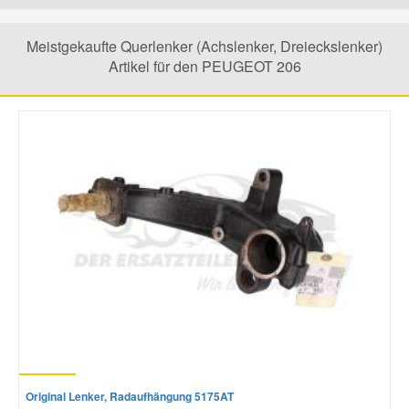
Mazda Ersatzteile
Meistgekaufte Querlenker (Achslenker, Dreieckslenker)
Artikel für den PEUGEOT 206
Mercedes Ersatzteile
Mini Ersatzteile
Mitsubishi Ersatzteile
Nissan Ersatzteile
Porsche Ersatzteile
Seat Ersatzteile
Original Lenker, Radaufhängung 5175AT
Skoda Ersatzteile