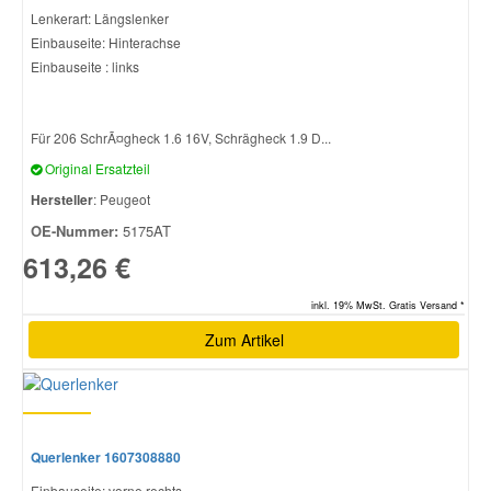
Lenkerart: Längslenker
Einbauseite: Hinterachse
Smart Ersatzteile
Einbauseite : links
Suzuki Ersatzteile
Für 206 SchrÃ¤gheck 1.6 16V, Schrägheck 1.9 D...
Original Ersatzteil
Toyota Ersatzteile
Hersteller
: Peugeot
OE-Nummer:
5175AT
Vauxhall Ersatzteile
613,26 €
Volvo Ersatzteile
inkl. 19% MwSt. Gratis Versand *
Zum Artikel
Querlenker 1607308880
Einbauseite: vorne rechts