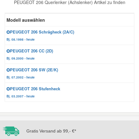
PEUGEOT 206 Querlenker (Achslenker) Artikel zu finden
Reparatur-Zubehör
Schlüsselgehäuse
Daewoo Ersatzteile
Scheibenreinigung
Modell auswählen
Karosserie Werkzeug
Werkstattbedarf
Daihatsu Ersatzteile
Zündanlage und Glühanlage
PEUGEOT 206 Schrägheck (2A/C)
Bj. 08.1998 - heute
Winter-Autozubehör
Dodge Ersatzteile
PEUGEOT 206 CC (2D)
Bj. 09.2000 - heute
Honda Ersatzteile
PEUGEOT 206 SW (2E/K)
Bj. 07.2002 - heute
Hyundai Ersatzteile
PEUGEOT 206 Stufenheck
Bj. 03.2007 - heute
Jeep Ersatzteile
Kia Ersatzteile
Gratis Versand ab 99,- €*
Lancia Ersatzteile