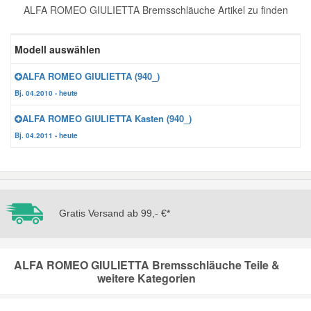
ALFA ROMEO GIULIETTA Bremsschläuche Artikel zu finden
Reparatur-Zubehör
Schlüsselgehäuse
Daewoo Ersatzteile
Scheibenreinigung
Modell auswählen
Karosserie Werkzeug
Werkstattbedarf
Daihatsu Ersatzteile
Zündanlage und Glühanlage
ALFA ROMEO GIULIETTA (940_)
Bj. 04.2010 - heute
Winter-Autozubehör
Dodge Ersatzteile
ALFA ROMEO GIULIETTA Kasten (940_)
Bj. 04.2011 - heute
Honda Ersatzteile
Hyundai Ersatzteile
Gratis Versand ab 99,- €*
Jeep Ersatzteile
Kia Ersatzteile
ALFA ROMEO GIULIETTA Bremsschläuche Teile &
weitere Kategorien
Lancia Ersatzteile