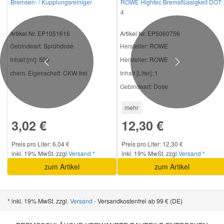
Bremsen- / Kupplungsreiniger
ROWE Hightec Bremsflüssigkeit DOT
4
Artikel Nr. EP1051616
Artikel Nr. EP5060756
Gebindeart:
Sprühdose
Hersteller
: ROWE
Inhalt [ml]:
500
Hersteller:
ROWE
Previous
Next
chem. Eigenschaft:
CKW-frei
Inhalt [Liter]:
1
Gebindeart:
Dose
mehr
3,02 €
12,30 €
Preis pro Liter: 6,04 €
Preis pro Liter: 12,30 €
inkl. 19% MwSt. zzgl.
Versand *
inkl. 19% MwSt. zzgl.
Versand *
zum Artikel
zum Artikel
* inkl. 19% MwSt. zzgl.
Versand
- Versandkostenfrei ab 99 € (DE)