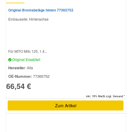
Original Bremsbeläge hinten 77365752
Einbauseite: Hinterachse
Für MITO Mito 125, 1.4...
Original Ersatzteil
Hersteller
: Alfa
OE-Nummer:
77365752
66,54 €
inkl. 19% MwSt.zzgl. Versand *
Zum Artikel