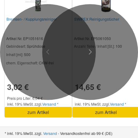
Bremsen- / Kupplungsreiniger
SWIPEX Reinigungstücher
Artikel Nr. EP1051616
Artikel Nr. EP5061050
Gebindeart:
Sprühdose
Anzahl Teile / Inhalt [St.]:
100
Previous
Next
Inhalt [ml]:
500
chem. Eigenschaft:
CKW-frei
3,02 €
14,65 €
Preis pro Liter: 6,04 €
inkl. 19% MwSt. zzgl.
Versand *
inkl. 19% MwSt. zzgl.
Versand *
zum Artikel
zum Artikel
* inkl. 19% MwSt. zzgl.
Versand
- Versandkostenfrei ab 99 € (DE)