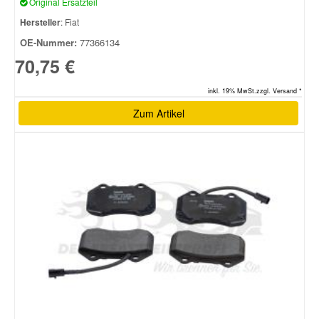
Original Ersatzteil
Hersteller
: Fiat
Smart Ersatzteile
OE-Nummer:
77366134
70,75 €
Suzuki Ersatzteile
inkl. 19% MwSt.zzgl. Versand *
Zum Artikel
Toyota Ersatzteile
Vauxhall Ersatzteile
Volvo Ersatzteile