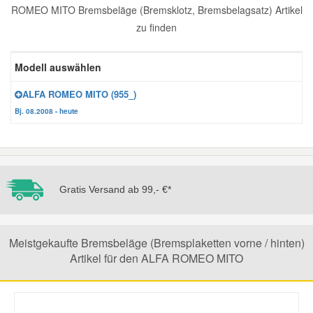
ROMEO MITO Bremsbeläge (Bremsklotz, Bremsbelagsatz) Artikel
Reparatur-Zubehör
Schlüsselgehäuse
Daewoo Ersatzteile
zu finden
Scheibenreinigung
Karosserie Werkzeug
Werkstattbedarf
Daihatsu Ersatzteile
Modell auswählen
Zündanlage und Glühanlage
ALFA ROMEO MITO (955_)
Winter-Autozubehör
Dodge Ersatzteile
Bj. 08.2008 - heute
Honda Ersatzteile
Hyundai Ersatzteile
Gratis Versand ab 99,- €*
Jeep Ersatzteile
Meistgekaufte Bremsbeläge (Bremsplaketten vorne / hinten)
Artikel für den ALFA ROMEO MITO
Kia Ersatzteile
Lancia Ersatzteile